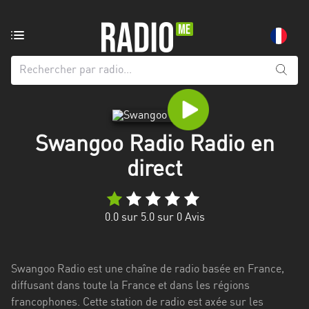
Radio
de:
Toutes
les
régions
Swangoo Radio Radio en
Abidjan
direct
Andalousie
Attica
0.0
sur 5.0 sur
0
Avis
Auvergne-
Rhône-
Alpes
Swangoo Radio est une chaîne de radio basée en France,
diffusant dans toute la France et dans les régions
Bâle-
francophones. Cette station de radio est axée sur les