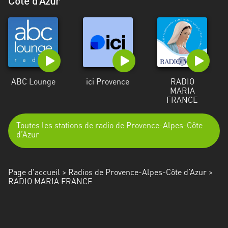
Côte d’Azur
Alpes-
Côte
d’Azur
Rhénanie
du
Nord-
ABC Lounge
ici Provence
RADIO
Westphalie
MARIA
FRANCE
Saint-
Martin
Toutes les stations de radio de Provence-Alpes-Côte
d’Azur
Page d'accueil
>
Radios de Provence-Alpes-Côte d’Azur
>
RADIO MARIA FRANCE