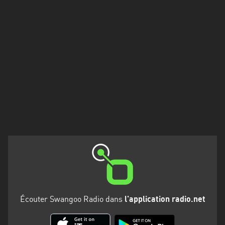
Francisco
Morazán
Grand
Est
Guadeloupe
Guyane
Hauts-
de-
France
Île-
de-
France
La
Écouter Swangoo Radio dans
l'application radio.net
Réunion