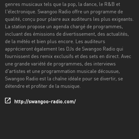
Stadt
genres musicaux tels que la pop, la dance, le R&B et
l'électronique. Swangoo Radio offre un programme de
Bogotá
qualité, conçu pour plaire aux auditeurs les plus exigeants.
La station propose un agenda chargé de programmes,
Bourgogne-
incluant des émissions de divertissement, des actualités,
Franche-
de la météo et bien plus encore. Les auditeurs
Comté
apprécieront également les DJs de Swangoo Radio qui
Bretagne
fournissent des remix exclusifs et des sets en direct. Avec
une grande variété de programmes, des interviews
Centre-
d'artistes et une programmation musicale décousue,
Val
Swangoo Radio est la chaîne idéale pour se divertir, se
de
détendre et profiter de la musique.
Loire
http://swangoo-radio.com/
Corse
Falcon
Floride