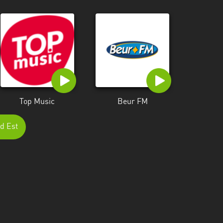
Top Music
Beur FM
nd Est