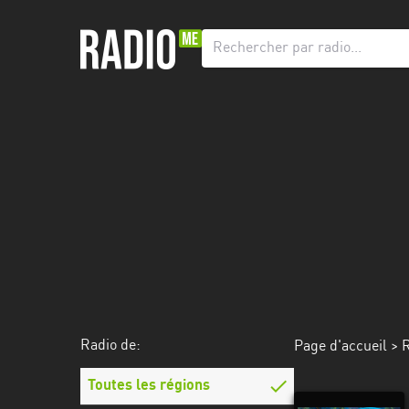
Radio
de:
Toutes
les
régions
Abidjan
Andalousie
Attica
Auvergne-
Rhône-
Radio de:
Page d'accueil
>
R
Alpes
Toutes les régions
Bâle-