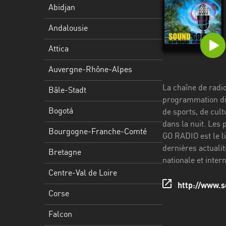
Stadt
Abidjan
Bogotá
Andalousie
Bourgogne-
Attica
Franche-
Comté
Auvergne-Rhône-Alpes
La chaîne de radi
Bretagne
Bâle-Stadt
programmation div
Centre-
Bogotá
de sports, de cult
Val
dans la nuit. Les
Bourgogne-Franche-Comté
de
GO RADIO est le l
Loire
dernières actualit
Bretagne
nationale et intern
Corse
Centre-Val de Loire
http://www.
Falcon
Corse
Floride
Falcon