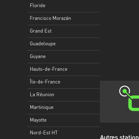
Francisco
Floride
Morazán
Francisco Morazán
Grand
Est
Grand Est
Guadeloupe
Guadeloupe
Guyane
Guyane
Hauts-
Hauts-de-France
de-
France
Île-de-France
Île-
La Réunion
de-
Martinique
France
Mayotte
La
Réunion
Nord-Est HT
Autres station