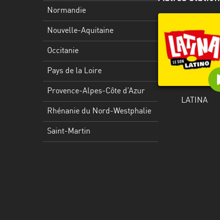
Martinique
Normandie
Mayotte
Nouvelle-Aquitaine
Nord-
Occitanie
Est
HT
Pays de la Loire
Normandie
Provence-Alpes-Côte d’Azur
LATINA
Nouvelle-
Rhénanie du Nord-Westphalie
Aquitaine
Saint-Martin
Occitanie
Pays
de
la
Loire
Provence-