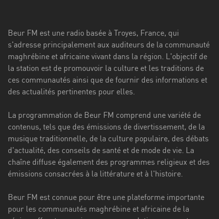
Stadt
Bogotá
Beur FM est une radio basée à Troyes, France, qui
Bourgogne-
s'adresse principalement aux auditeurs de la communauté
Franche-
maghrébine et africaine vivant dans la région. L'objectif de
Comté
la station est de promouvoir la culture et les traditions de
ces communautés ainsi que de fournir des informations et
Bretagne
des actualités pertinentes pour elles.
Centre-
La programmation de Beur FM comprend une variété de
Val
contenus, tels que des émissions de divertissement, de la
de
musique traditionnelle, de la culture populaire, des débats
Loire
d'actualité, des conseils de santé et de mode de vie. La
Corse
chaîne diffuse également des programmes religieux et des
émissions consacrées à la littérature et à l'histoire.
Falcon
Beur FM est connue pour être une plateforme importante
Floride
pour les communautés maghrébine et africaine de la