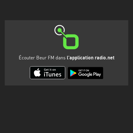
Martinique
Mayotte
Nord-
Est
HT
Normandie
Écouter Beur FM dans
l'application radio.net
Nouvelle-
Aquitaine
Occitanie
Pays
de
la
Loire
Provence-