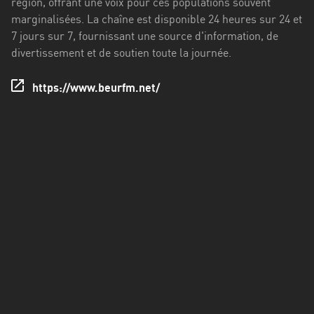
région, offrant une voix pour ces populations souvent
Francisco
marginalisées. La chaîne est disponible 24 heures sur 24 et
Morazán
7 jours sur 7, fournissant une source d'information, de
Grand
divertissement et de soutien toute la journée.
Est
https://www.beurfm.net/
Guadeloupe
Guyane
Hauts-
de-
France
Île-
de-
France
La
Réunion