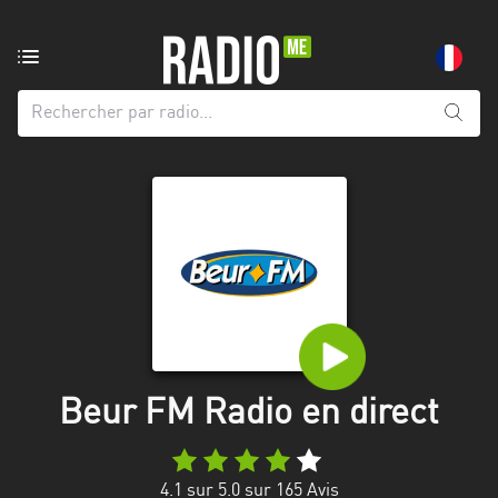
Radio
de:
Toutes
les
régions
Abidjan
Andalousie
Attica
Auvergne-
Rhône-
Beur FM Radio en direct
Alpes
Bâle-
4.1
sur 5.0 sur
165
Avis