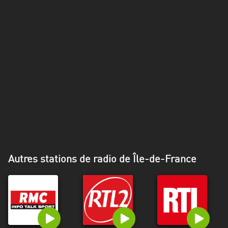
Alpes-
Côte
d’Azur
Rhénanie
du
Nord-
Westphalie
Saint-
Martin
Autres stations de radio de Île-de-France