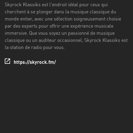
Francisco
Skyrock Klassiks est l'endroit idéal pour ceux qui
Morazán
cherchent à se plonger dans la musique classique du
monde entier, avec une sélection soigneusement choisie
Grand
par des experts pour offrir une expérience musicale
Est
immersive. Que vous soyez un passionné de musique
Guadeloupe
classique ou un auditeur occasionnel, Skyrock Klassiks est
la station de radio pour vous.
Guyane
https://skyrock.fm/
Hauts-
de-
France
Île-
de-
France
La
Réunion