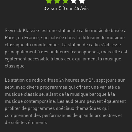
Stadt
3.3
sur 5.0 sur
46
Avis
Bogotá
Bourgogne-
Skyrock Klassiks est une station de radio musicale basée à
Franche-
Paris, en France, spécialisée dans la diffusion de musique
Comté
classique du monde entier. La station de radio s'adresse
Bretagne
principalement à des auditeurs francophones, mais elle est
également accessible à tous ceux qui aiment la musique
Centre-
classique.
Val
de
La station de radio diffuse 24 heures sur 24, sept jours sur
Loire
sept, avec divers programmes qui offrent une variété de
musique classique, allant de la musique baroque à la
Corse
musique contemporaine. Les auditeurs peuvent également
profiter de programmes spéciaux thématiques qui
Falcon
comprennent des performances de grands orchestres et
Floride
de solistes éminents.