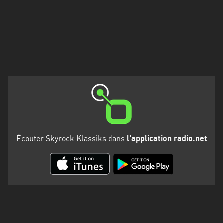
Martinique
Mayotte
Nord-
Est
HT
Normandie
Nouvelle-
Aquitaine
Écouter Skyrock Klassiks dans
l'application radio.net
Occitanie
Pays
de
la
Loire
Provence-