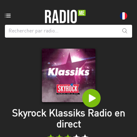
Radio
de:
Toutes
les
régions
Abidjan
Andalousie
Attica
Auvergne-
Rhône-
Skyrock Klassiks Radio en
Alpes
direct
Bâle-