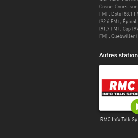
Alpes-
Côte
d’Azur
Rhénanie
du
Nord-
Autres station
Westphalie
Saint-
Martin
RMC Info Talk Sp