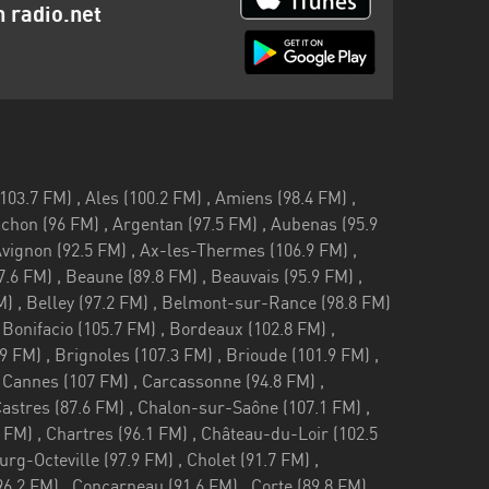
n radio.net
107 FM) , Carcassonne (94.8 FM) , Carmaux (97.5 FM) , Cassagnes-Bégonhès (105.7 FM) , Castelnaudary (87.6 FM) , Castres (87.6 FM) , Chalon-sur-Saône (107.1 FM) , Châlons-en-Champagne (96 FM) , Chamonix (93.5 FM) , Charleville-Mézières (99.4 FM) , Chartres (96.1 FM) , Château-du-Loir (102.5 FM) , Châteaubriant (89.2 FM) , Châteaudun (96 FM) , Chaumont (89.5 FM) , Cherbourg-Octeville (97.9 FM) , Cholet (91.7 FM) , Clermont-Ferrand (96.2 FM) , Colmar (88 FM) , Combloux (90.4 FM) , Compiègne (96.2 FM) , Concarneau (91.6 FM) , Corte (89.8 FM) , Cosne-Cours-sur-Loire (87.7 FM)