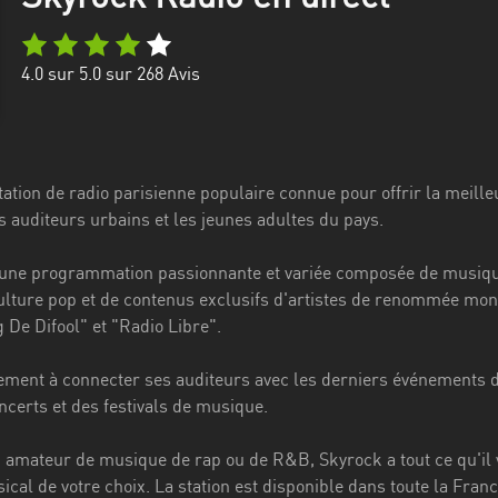
4.0
sur 5.0 sur
268
Avis
tation de radio parisienne populaire connue pour offrir la meill
s auditeurs urbains et les jeunes adultes du pays.
e une programmation passionnante et variée composée de musique
ulture pop et de contenus exclusifs d'artistes de renommée mon
 De Difool" et "Radio Libre".
ement à connecter ses auditeurs avec les derniers événements de
ncerts et des festivals de musique.
 amateur de musique de rap ou de R&B, Skyrock a tout ce qu'il v
ical de votre choix. La station est disponible dans toute la Fra