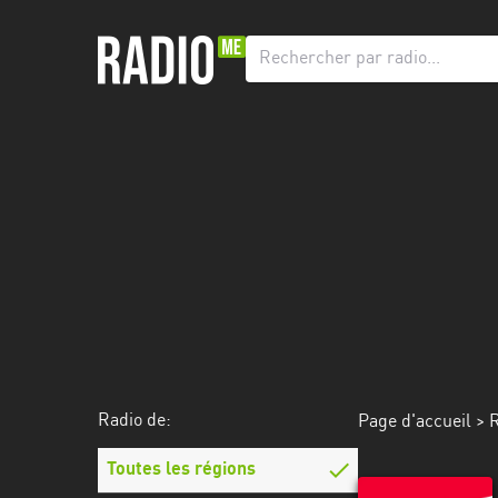
Radio
de:
Toutes
les
régions
Abidjan
Andalousie
Attica
Auvergne-
Rhône-
Radio de:
Page d'accueil
>
R
Alpes
Toutes les régions
Bâle-