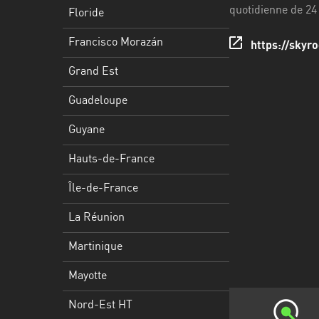
Francisco
quotidienne de 24
Floride
Morazán
Francisco Morazán
https://skyro
Grand
Est
Grand Est
Guadeloupe
Guadeloupe
Guyane
Guyane
Hauts-
Hauts-de-France
de-
France
Île-de-France
Île-
La Réunion
de-
Martinique
France
Mayotte
La
Réunion
Nord-Est HT