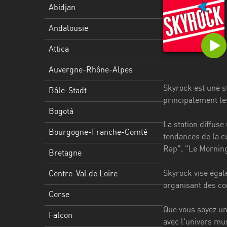
Stadt
Abidjan
Bogotá
Andalousie
Bourgogne-
Attica
Franche-
Comté
Auvergne-Rhône-Alpes
Skyrock est une s
Bretagne
Bâle-Stadt
principalement le
Centre-
Bogotá
Val
La station diffus
Bourgogne-Franche-Comté
de
tendances de la c
Loire
Rap", "Le Morning
Bretagne
Corse
Skyrock vise égal
Centre-Val de Loire
organisant des co
Falcon
Corse
Floride
Que vous soyez un
Falcon
avec l'univers mus