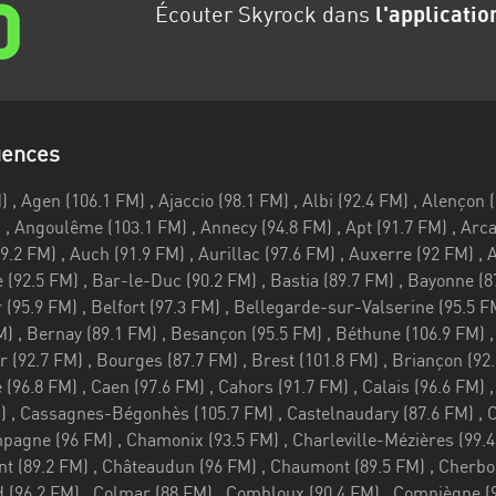
Écouter Skyrock dans
l'applicatio
uences
96 FM) , Argentan (97.5 FM) , Aubenas (95.9 FM) , Aubusson (99.2 FM) , Auch (91.9 FM) , Aurillac (97.6 FM) , Auxerre (92 FM) , Avignon (92.5 FM) , Ax-les-Thermes (106.9 FM) , Bagnols-sur-Cèze (92.5 FM) , Bar-le-Duc (90.2 FM) , Bastia (89.7 FM) , Bayonne (87.6 FM) , Beaune (89.8 FM) , Beauvais (95.9 FM) , Beauvoir-sur-Mer (95.9 FM) , Belfort (97.3 FM) , Bellegarde-sur-Valserine (95.5 FM) , Belley (97.2 FM) , Belmont-sur-Rance (98.8 FM) , Bergerac (101 FM) , Bernay (89.1 FM) , Besançon (95.5 FM) , Béthune (106.9 FM) , Bonifacio (105.7 FM) , Bordeaux (102.8 FM) , Boulogne-sur-Mer (92.7 FM) , Bourges (87.7 FM) , Brest (101.8 FM) , Briançon (92.9 FM) , Brignoles (107.3 FM) , Brioude (101.9 FM) , Brive-la-Gaillarde (96.8 FM) , Caen (97.6 FM) , Cahors (91.7 FM) , Calais (96.6 FM) , Cannes (