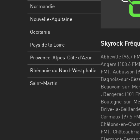
Martinique
Normandie
Mayotte
Nouvelle-Aquitaine
Nord-
Occitanie
Est
Skyrock Fréq
HT
Pays de la Loire
Normandie
Abbeville (96.7 FM) , Agen (106.1 FM) , Ajaccio (98.1 FM) , Albi (92.4 FM) , Alençon (103.7 FM) , Ales (100.2 FM) , Amiens (98.4 FM) , Angers (103.6 FM) , Angoulême (103.1 FM) , Annecy (94.8 FM) , Apt (91.7 FM) , Arcachon (
Provence-Alpes-Côte d’Azur
Nouvelle-
Rhénanie du Nord-Westphalie
Aquitaine
Saint-Martin
Occitanie
Pays
de
la
Loire
Provence-