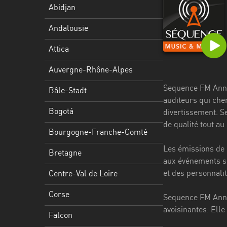
Stadt
Abidjan
Bogotá
Andalousie
Bourgogne-
Attica
Franche-
Comté
Auvergne-Rhône-Alpes
Sequence FM Annec
Bretagne
Bâle-Stadt
auditeurs qui che
Centre-
Bogotá
divertissement. S
Val
de qualité tout au
Bourgogne-Franche-Comté
de
Loire
Les émissions de c
Bretagne
aux événements sp
Corse
et des personnali
Centre-Val de Loire
Falcon
Corse
Sequence FM Annec
Floride
avoisinantes. Ell
Falcon