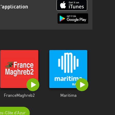
l'application
FranceMaghreb2
Maritima
pes-Côte d’Azur