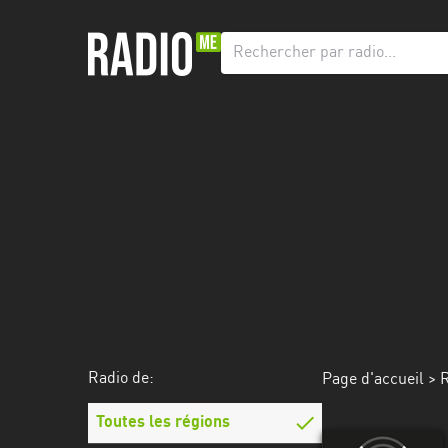
Radio
de:
Toutes
les
régions
Abidjan
Andalousie
Attica
Auvergne-
Rhône-
Radio de:
Page d'accueil
>
R
Alpes
Toutes les régions
Bâle-