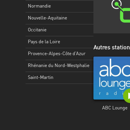
Martinique
Normandie
Mayotte
Nouvelle-Aquitaine
Nord-
Occitanie
Est
HT
Pays de la Loire
Autres statio
Normandie
Provence-Alpes-Côte d’Azur
Nouvelle-
Rhénanie du Nord-Westphalie
Aquitaine
Saint-Martin
Occitanie
Pays
de
ABC Lounge
la
Loire
Provence-