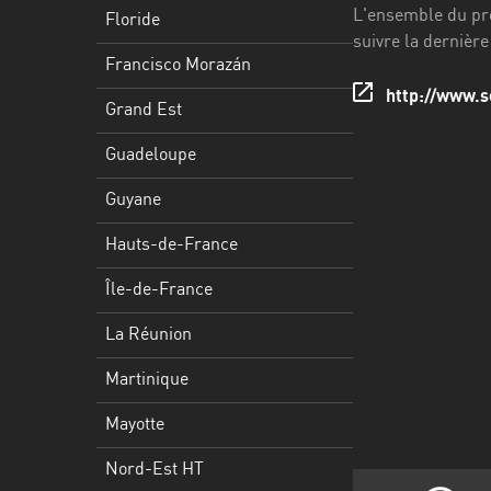
Francisco
L'ensemble du pro
Floride
Morazán
suivre la dernière
Francisco Morazán
Grand
http://www.s
Est
Grand Est
Guadeloupe
Guadeloupe
Guyane
Guyane
Hauts-
Hauts-de-France
de-
France
Île-de-France
Île-
La Réunion
de-
Martinique
France
Mayotte
La
Réunion
Nord-Est HT