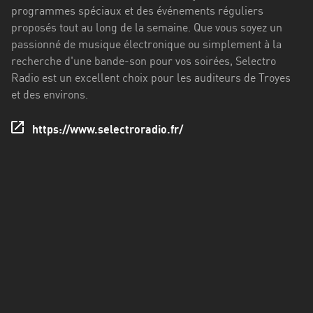
Francisco
programmes spéciaux et des événements réguliers
Morazán
proposés tout au long de la semaine. Que vous soyez un
passionné de musique électronique ou simplement à la
Grand
recherche d'une bande-son pour vos soirées, Selectro
Est
Radio est un excellent choix pour les auditeurs de Troyes
Guadeloupe
et des environs.
Guyane
https://www.selectroradio.fr/
Hauts-
de-
France
Île-
de-
France
La
Réunion