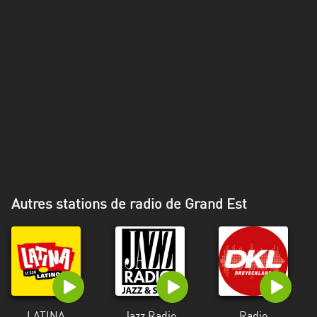
Alpes-
Côte
d’Azur
Rhénanie
du
Nord-
Westphalie
Saint-
Martin
Autres stations de radio de Grand Est