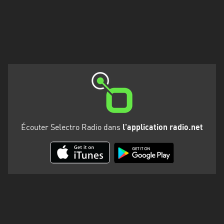
Martinique
Mayotte
Nord-
Est
HT
Normandie
Nouvelle-
Aquitaine
Écouter Selectro Radio dans
l'application radio.net
Occitanie
Pays
de
la
Loire
Provence-