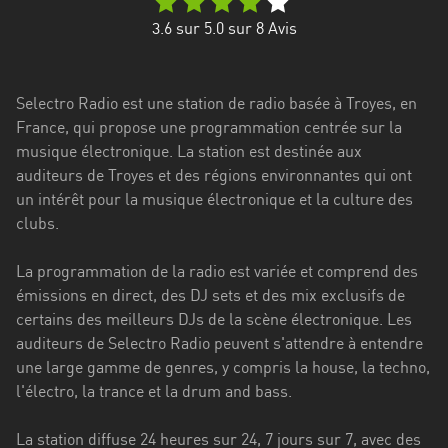
Stadt
3.6
sur 5.0 sur
8
Avis
Bogotá
Bourgogne-
Selectro Radio est une station de radio basée à Troyes, en
Franche-
France, qui propose une programmation centrée sur la
Comté
musique électronique. La station est destinée aux
Bretagne
auditeurs de Troyes et des régions environnantes qui ont
un intérêt pour la musique électronique et la culture des
Centre-
clubs.
Val
de
La programmation de la radio est variée et comprend des
Loire
émissions en direct, des DJ sets et des mix exclusifs de
certains des meilleurs DJs de la scène électronique. Les
Corse
auditeurs de Selectro Radio peuvent s'attendre à entendre
une large gamme de genres, y compris la house, la techno,
Falcon
l'électro, la trance et la drum and bass.
Floride
La station diffuse 24 heures sur 24, 7 jours sur 7, avec des