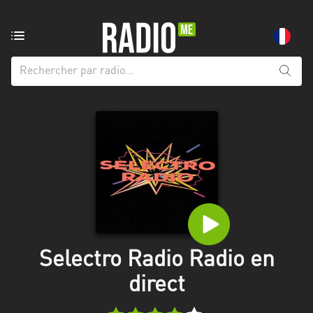
Radio
de:
Toutes
les
régions
Abidjan
Andalousie
Attica
Auvergne-
Rhône-
Selectro Radio Radio en
Alpes
direct
Bâle-