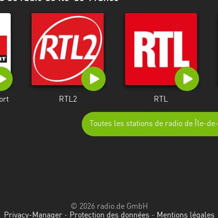
ort
RTL2
RTL
Toutes les stations de radio de Île-d
© 2026 radio.de GmbH
Privacy-Manager
-
Protection des données
-
Mentions légales