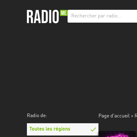
Radio
de:
Toutes
les
régions
Abidjan
Andalousie
Attica
Auvergne-
Rhône-
Radio de:
Page d'accueil
>
R
Alpes
Toutes les régions
Bâle-