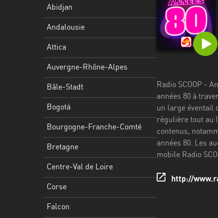
Stadt
Abidjan
Bogotá
Andalousie
Bourgogne-
Attica
Franche-
Comté
Auvergne-Rhône-Alpes
Radio SCOOP - Ann
Bretagne
Bâle-Stadt
années 80 à trave
Centre-
Bogotá
un large éventail
Val
régulière tout au
Bourgogne-Franche-Comté
de
contenus, notamme
Loire
années 80. Les aud
Bretagne
mobile Radio SCO
Corse
Centre-Val de Loire
http://www.r
Falcon
Corse
Floride
Falcon