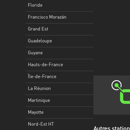
Francisco
Floride
Morazán
Francisco Morazán
Grand
Est
Grand Est
Guadeloupe
Guadeloupe
Guyane
Guyane
Hauts-
Hauts-de-France
de-
France
Île-de-France
Île-
La Réunion
de-
Martinique
France
Mayotte
La
Réunion
Nord-Est HT
Autres station