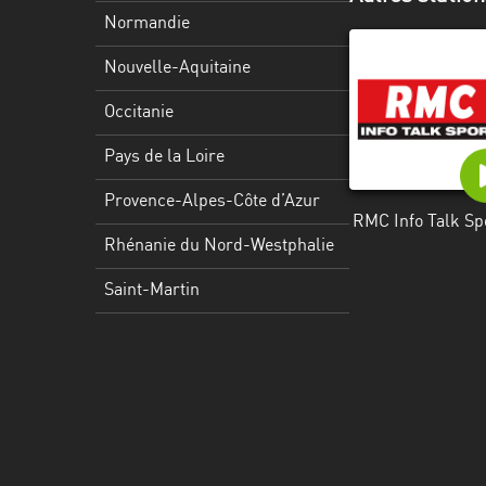
Martinique
Normandie
Mayotte
Nouvelle-Aquitaine
Nord-
Occitanie
Est
HT
Pays de la Loire
Normandie
Provence-Alpes-Côte d’Azur
RMC Info Talk Sp
Nouvelle-
Rhénanie du Nord-Westphalie
Aquitaine
Saint-Martin
Occitanie
Pays
de
la
Loire
Provence-