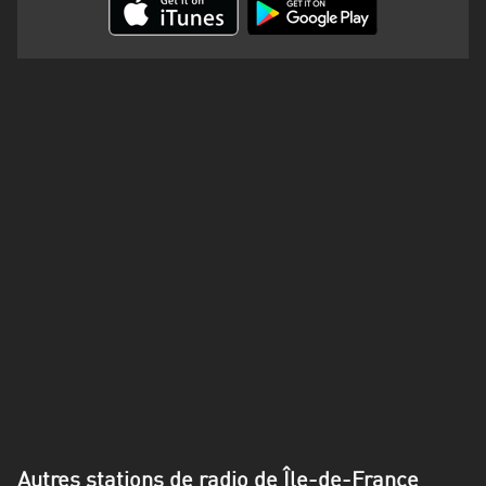
Martinique
Mayotte
Nord-
Est
HT
Normandie
Nouvelle-
Aquitaine
Occitanie
Pays
de
la
Loire
Autres stations de radio de Île-de-France
Provence-