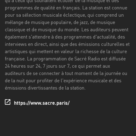
qu'à ceux qui souhaitent écouter de la musique et des
Stadt
programmes de qualité en français. La station est connue
Bogotá
pour sa sélection musicale éclectique, qui comprend un
mélange de musique populaire, de jazz, de musique
Bourgogne-
classique et de musique du monde. Les auditeurs peuvent
Franche-
également s'attendre à des programmes d'actualité, des
Comté
interviews en direct, ainsi que des émissions culturelles et
artistiques qui mettent en valeur la richesse de la culture
Bretagne
française. La programmation de Sacré Radio est diffusée
Centre-
24 heures sur 24, 7 jours sur 7, ce qui permet aux
Val
auditeurs de se connecter à tout moment de la journée ou
de
de la nuit pour profiter de l'expérience musicale et des
Loire
émissions divertissantes de la station.
Corse
https://www.sacre.paris/
Falcon
Floride