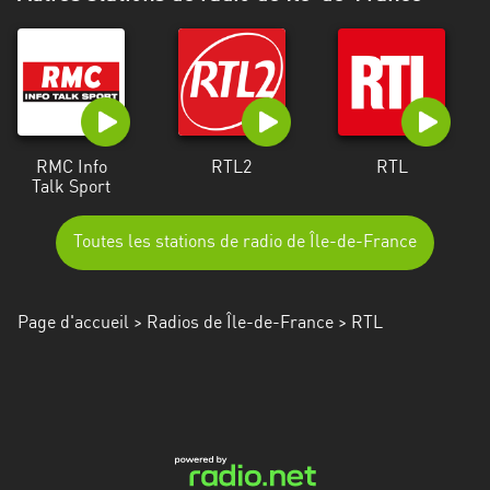
Alpes-
Côte
d’Azur
Rhénanie
du
RMC Info
RTL2
RTL
Nord-
Talk Sport
Westphalie
Saint-
Toutes les stations de radio de Île-de-France
Martin
Page d'accueil
>
Radios de Île-de-France
> RTL