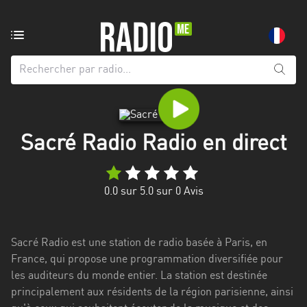
Radio
de:
Toutes
les
régions
Sacré Radio Radio en direct
Abidjan
Andalousie
0.0
sur 5.0 sur
0
Avis
Attica
Auvergne-
Sacré Radio est une station de radio basée à Paris, en
Rhône-
France, qui propose une programmation diversifiée pour
Alpes
les auditeurs du monde entier. La station est destinée
principalement aux résidents de la région parisienne, ainsi
Bâle-