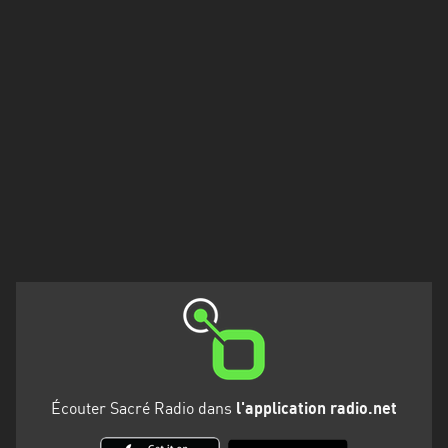
Francisco
Morazán
Grand
Est
Guadeloupe
Guyane
Hauts-
de-
France
Île-
de-
France
La
Écouter Sacré Radio dans
l'application radio.net
Réunion