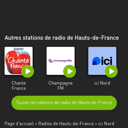
Alpes-
Côte
d’Azur
Rhénanie
Autres stations de radio de Hauts-de-France
du
Nord-
Westphalie
Saint-
Martin
Chante
Champagne
ici Nord
France
FM
Toutes les stations de radio de Hauts-de-France
Page d'accueil
>
Radios de Hauts-de-France
> ici Nord