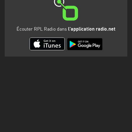
Martinique
Mayotte
Nord-
Écouter RPL Radio dans
l'application radio.net
Est
HT
Normandie
Nouvelle-
Aquitaine
Occitanie
Pays
de
la
Loire
Provence-