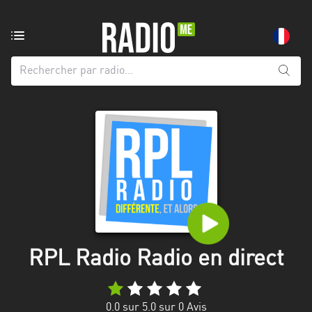
Radio
de:
Toutes
les
régions
Abidjan
Andalousie
Attica
Auvergne-
Rhône-
RPL Radio Radio en direct
Alpes
Bâle-
0.0
sur 5.0 sur
0
Avis