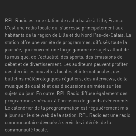
Stadt
Bogotá
RPL Radio est une station de radio basée à Lille, France.
Bourgogne-
C'est une radio locale qui s'adresse principalement aux
Franche-
habitants de la région de Lille et du Nord Pas-de-Calais. La
Comté
station offre une variété de programmes, diffusés toute la
journée, qui couvrent une large gamme de sujets allant de
Bretagne
la musique, de l'actualité, des sports, des émissions de
débat et de divertissement. Les auditeurs peuvent profiter
Centre-
des dernières nouvelles locales et internationales, des
Val
bulletins météorologiques réguliers, des interviews, de la
de
musique de qualité et des discussions animées sur les
Loire
sujets du jour. En outre, RPL Radio diffuse également des
Corse
programmes spéciaux à l'occasion de grands événements.
Le calendrier de la programmation est régulièrement mis
Falcon
à jour sur le site web de la station. RPL Radio est une radio
communautaire dévouée à servir les intérêts de la
Floride
communauté locale.