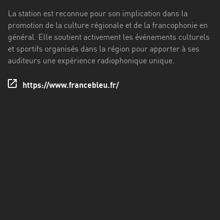
Francisco
La station est reconnue pour son implication dans la
Morazán
promotion de la culture régionale et de la francophonie en
Grand
général. Elle soutient activement les événements culturels
Est
et sportifs organisés dans la région pour apporter à ses
auditeurs une expérience radiophonique unique.
Guadeloupe
https://www.francebleu.fr/
Guyane
Hauts-
de-
France
Île-
de-
France
La
Réunion