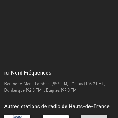
Alpes-
Côte
d’Azur
Rhénanie
du
Nord-
Westphalie
Saint-
Martin
ici Nord Fréquences
Boulogne-Mont-Lambert (95.5 FM) , Calais (106.2 FM) ,
Dunkerque (92.6 FM) , Étaples (97.8 FM)
Autres stations de radio de Hauts-de-France