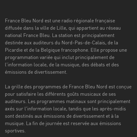
Stadt
Bogotá
France Bleu Nord est une radio régionale française
Bourgogne-
diffusée dans la ville de Lille, qui appartient au réseau
Franche-
national France Bleu. La station est principalement
Comté
destinée aux auditeurs du Nord-Pas-de-Calais, de la
Picardie et de la Belgique francophone. Elle propose une
Bretagne
programmation variée qui inclut principalement de
l'information locale, de la musique, des débats et des
Centre-
émissions de divertissement.
Val
de
La grille des programmes de France Bleu Nord est conçue
Loire
pour satisfaire les différents goûts musicaux de ses
Corse
auditeurs. Les programmes matinaux sont principalement
axés sur l'information locale, tandis que les après-midis
Falcon
sont destinés aux émissions de divertissement et à la
musique. La fin de journée est reservée aux émissions
Floride
sportives.