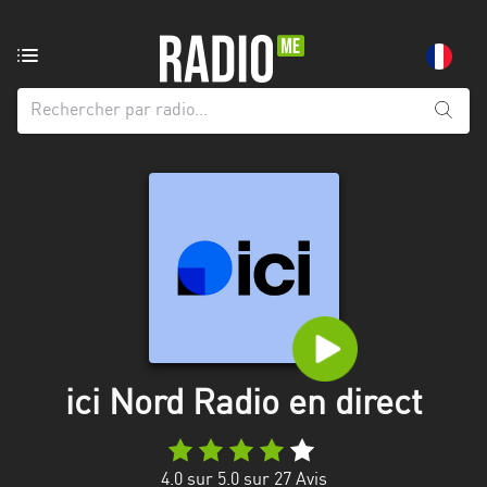
Radio
de:
Toutes
les
régions
Abidjan
Andalousie
Attica
Auvergne-
Rhône-
ici Nord Radio en direct
Alpes
Bâle-
4.0
sur 5.0 sur
27
Avis