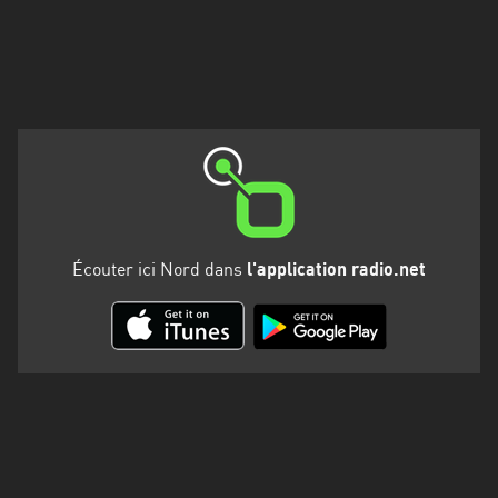
Martinique
Mayotte
Nord-
Est
HT
Normandie
Nouvelle-
Écouter ici Nord dans
l'application radio.net
Aquitaine
Occitanie
Pays
de
la
Loire
Provence-