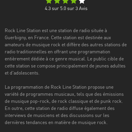
Stadt
4.3
sur 5.0 sur
3
Avis
Bogotá
Bourgogne-
Rock Line Station est une station de radio située à
Franche-
Guerbigny, en France. Cette station est destinée aux
Comté
amateurs de musique rock et diffère des autres stations de
Bretagne
radio traditionnelles en offrant une programmation
entièrement dédiée à ce genre musical. Le public cible de
Centre-
cette station se compose principalement de jeunes adultes
Val
et d'adolescents.
de
Loire
La programmation de Rock Line Station propose une
variété de programmes musicaux, tels que des émissions
Corse
de musique pop-rock, de rock classique et de punk rock.
En outre, cette station de radio diffuse également des
Falcon
interviews de musiciens et des discussions sur les
Floride
dernières tendances en matière de musique rock.