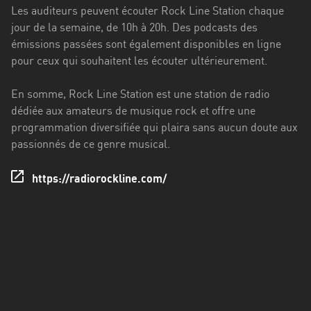
Francisco
Les auditeurs peuvent écouter Rock Line Station chaque
Morazán
jour de la semaine, de 10h à 20h. Des podcasts des
émissions passées sont également disponibles en ligne
Grand
pour ceux qui souhaitent les écouter ultérieurement.
Est
Guadeloupe
En somme, Rock Line Station est une station de radio
dédiée aux amateurs de musique rock et offre une
Guyane
programmation diversifiée qui plaira sans aucun doute aux
passionnés de ce genre musical.
Hauts-
de-
https://radiorockline.com/
France
Île-
de-
France
La
Réunion