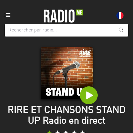
Radio
de:
Toutes
les
régions
Abidjan
Andalousie
Attica
Auvergne-
Rhône-
RIRE ET CHANSONS STAND
Alpes
UP Radio en direct
Bâle-