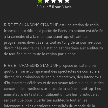
Stadt
1.3
sur 5.0 sur
3
Avis
Bogotá
Bourgogne-
RIRE ET CHANSONS STAND UP est une station de radio
Franche-
française qui diffuse à partir de Paris. La station est dédiée
Comté
à la comédie et à la musique stand-up, offrant des
Bretagne
programmes divertissants tout au long de la journée pour
divertir les auditeurs. La station est destinée aux auditeurs
Centre-
de tout âge et de toute la région parisienne.
Val
de
RIRE ET CHANSONS STAND UP propose un calendrier
Loire
quotidien varié comprenant des spectacles de comédie en
direct, des émissions de radio interactives, des interviews
Corse
d'humoristes célèbres et de nouveaux talents ainsi que des
concerts des meilleurs artistes de la scène stand-up. Les
Falcon
animateurs de la station utilisent un ton humoristique et
Floride
sarcastique pour divertir les auditeurs tout en les
informant sur les dernières actualités du monde de la