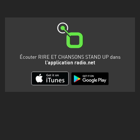
Martinique
Mayotte
Nord-
Est
HT
Normandie
Écouter RIRE ET CHANSONS STAND UP dans
l'application radio.net
Nouvelle-
Aquitaine
Occitanie
Pays
de
la
Loire
Provence-