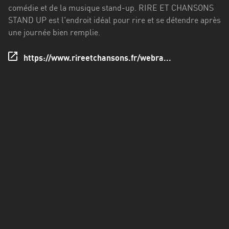
Francisco
comédie et de la musique stand-up. RIRE ET CHANSONS
Morazán
STAND UP est l'endroit idéal pour rire et se détendre après
une journée bien remplie.
Grand
Est
https://www.rireetchansons.fr/webra...
Guadeloupe
Guyane
Hauts-
de-
France
Île-
de-
France
La
Réunion