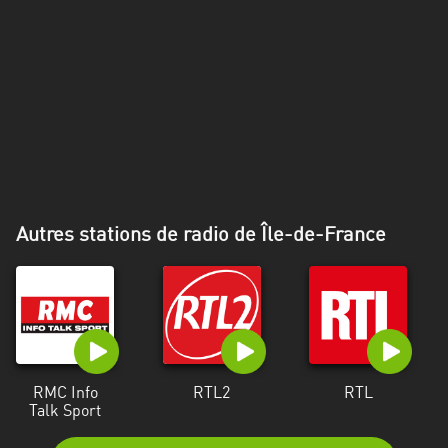
Alpes-
Côte
d’Azur
Rhénanie
du
Nord-
Westphalie
Saint-
Autres stations de radio de Île-de-France
Martin
RMC Info
RTL2
RTL
Talk Sport