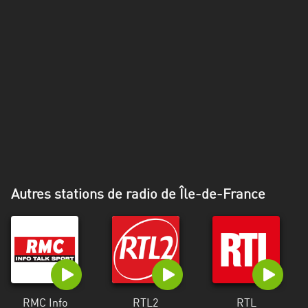
Alpes-
Côte
d’Azur
Rhénanie
du
Nord-
Westphalie
Saint-
Martin
Autres stations de radio de Île-de-France
RMC Info
RTL2
RTL