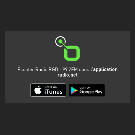
Martinique
Mayotte
Nord-
Est
HT
Normandie
Nouvelle-
Écouter Radio RGB - 99.2FM dans
l'application
Aquitaine
radio.net
Occitanie
Pays
de
la
Loire
Provence-