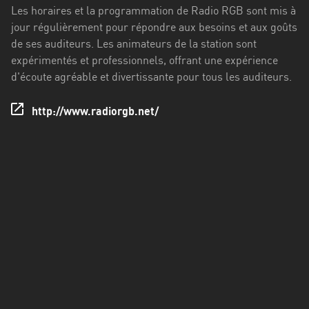
Francisco
Les horaires et la programmation de Radio RGB sont mis à
Morazán
jour régulièrement pour répondre aux besoins et aux goûts
de ses auditeurs. Les animateurs de la station sont
Grand
expérimentés et professionnels, offrant une expérience
Est
d'écoute agréable et divertissante pour tous les auditeurs.
Guadeloupe
http://www.radiorgb.net/
Guyane
Hauts-
de-
France
Île-
de-
France
La
Réunion