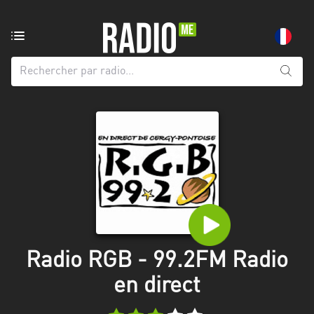
Radio
de:
Toutes
les
régions
Abidjan
Andalousie
Attica
Auvergne-
Rhône-
Radio RGB - 99.2FM Radio
Alpes
en direct
Bâle-