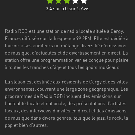
Stadt
3.4
sur 5.0 sur
5
Avis
Bogotá
Bourgogne-
Radio RGB est une station de radio locale située à Cergy,
Franche-
France, diffusée sur la fréquence 99.2FM. Elle est dédiée à
Comté
fournir à ses auditeurs un mélange diversifié d'émissions
Bretagne
de musique, d'actualités et de divertissement en direct. La
station offre une programmation variée conçue pour plaire
Centre-
à toutes les tranches d'âge et tous les goûts musicaux.
Val
de
La station est destinée aux résidents de Cergy et des villes
Loire
environnantes, couvrant une large zone géographique. Les
programmes de Radio RGB incluent des émissions sur
Corse
l'actualité locale et nationale, des présentations d'artistes
locaux, des interviews d'invités en direct et des émissions
Falcon
de musique dans divers genres, tels que le jazz, le rock, la
Floride
pop et bien d'autres.