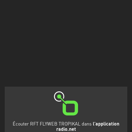
Francisco
Morazán
Grand
Est
Guadeloupe
Guyane
Hauts-
de-
France
Île-
de-
France
La
Réunion
Écouter RFT FLYWEB TROPIKAL dans
l'application
radio.net