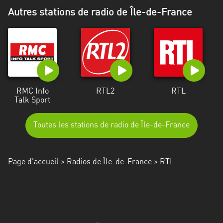
Alpes-
Autres stations de radio de Île-de-France
Côte
d’Azur
Rhénanie
du
Nord-
Westphalie
RMC Info
RTL2
RTL
Talk Sport
Saint-
Martin
Toutes les stations de radio de Île-de-France
Page d'accueil
>
Radios de Île-de-France
> RTL