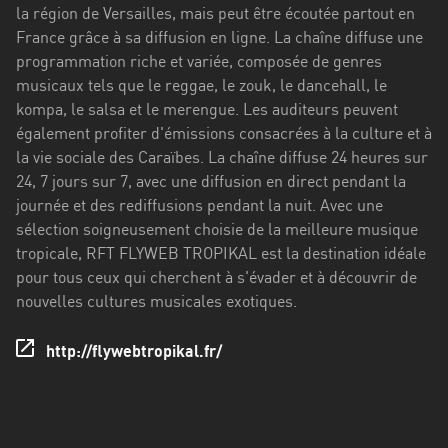
Stadt
la région de Versailles, mais peut être écoutée partout en
France grâce à sa diffusion en ligne. La chaîne diffuse une
Bogotá
programmation riche et variée, composée de genres
musicaux tels que le reggae, le zouk, le dancehall, le
Bourgogne-
kompa, le salsa et le merengue. Les auditeurs peuvent
Franche-
également profiter d'émissions consacrées à la culture et à
Comté
la vie sociale des Caraïbes. La chaîne diffuse 24 heures sur
Bretagne
24, 7 jours sur 7, avec une diffusion en direct pendant la
journée et des rediffusions pendant la nuit. Avec une
Centre-
sélection soigneusement choisie de la meilleure musique
Val
tropicale, RFT FLYWEB TROPIKAL est la destination idéale
de
pour tous ceux qui cherchent à s'évader et à découvrir de
Loire
nouvelles cultures musicales exotiques.
Corse
http://flywebtropikal.fr/
Falcon
Floride