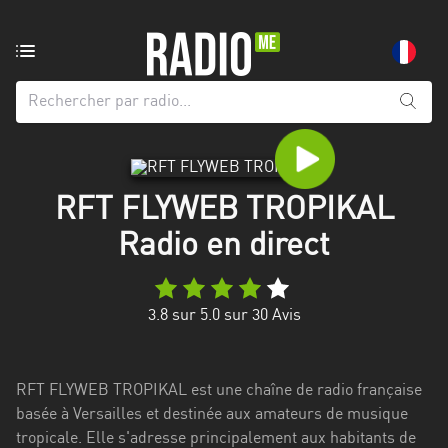
Radio
de:
Toutes
les
régions
RFT FLYWEB TROPIKAL
Abidjan
Radio en direct
Andalousie
Attica
3.8
sur 5.0 sur
30
Avis
Auvergne-
Rhône-
Alpes
RFT FLYWEB TROPIKAL est une chaîne de radio française
basée à Versailles et destinée aux amateurs de musique
Bâle-
tropicale. Elle s'adresse principalement aux habitants de