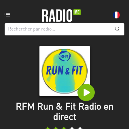
Radio
de:
Toutes
les
régions
Abidjan
Andalousie
Attica
Auvergne-
Rhône-
RFM Run & Fit Radio en
Alpes
direct
Bâle-