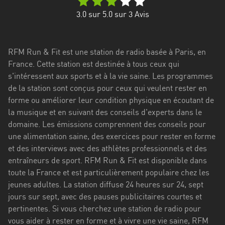
Stadt
3.0
sur 5.0 sur
3
Avis
Bogotá
Bourgogne-
RFM Run & Fit est une station de radio basée à Paris, en
Franche-
France. Cette station est destinée à tous ceux qui
Comté
s'intéressent aux sports et à la vie saine. Les programmes
Bretagne
de la station sont conçus pour ceux qui veulent rester en
forme ou améliorer leur condition physique en écoutant de
Centre-
la musique et en suivant des conseils d'experts dans le
Val
domaine. Les émissions comprennent des conseils pour
de
une alimentation saine, des exercices pour rester en forme
Loire
et des interviews avec des athlètes professionnels et des
entraîneurs de sport. RFM Run & Fit est disponible dans
Corse
toute la France et est particulièrement populaire chez les
jeunes adultes. La station diffuse 24 heures sur 24, sept
Falcon
jours sur sept, avec des pauses publicitaires courtes et
Floride
pertinentes. Si vous cherchez une station de radio pour
vous aider à rester en forme et à vivre une vie saine, RFM