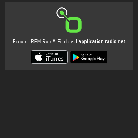
Martinique
Mayotte
Nord-
Est
Écouter RFM Run & Fit dans
l'application radio.net
HT
Normandie
Nouvelle-
Aquitaine
Occitanie
Pays
de
la
Loire
Provence-