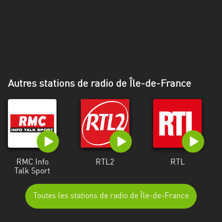
Alpes-
Côte
d’Azur
Rhénanie
du
Nord-
Autres stations de radio de Île-de-France
Westphalie
Saint-
Martin
RMC Info
RTL2
RTL
Talk Sport
Toutes les stations de radio de Île-de-France