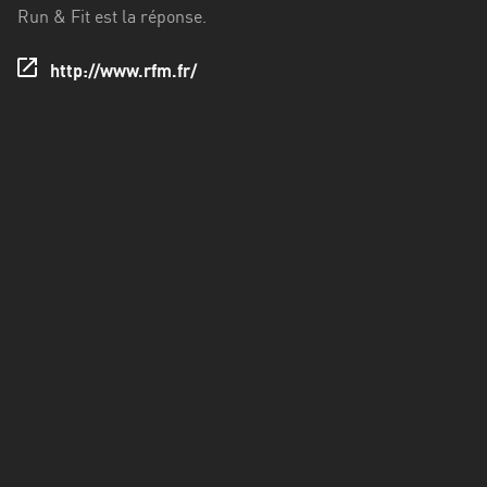
Francisco
Run & Fit est la réponse.
Morazán
http://www.rfm.fr/
Grand
Est
Guadeloupe
Guyane
Hauts-
de-
France
Île-
de-
France
La
Réunion