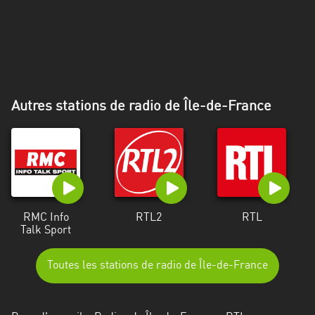
Alpes-
Côte
d’Azur
Rhénanie
du
Autres stations de radio de Île-de-France
Nord-
Westphalie
Saint-
Martin
RMC Info
RTL2
RTL
Talk Sport
Toutes les stations de radio de Île-de-France