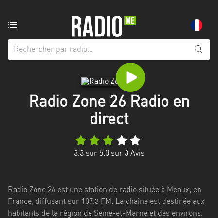
Radio
de:
Toutes
les
régions
Radio Zone 26 Radio en
Abidjan
direct
Andalousie
Attica
3.3
sur 5.0 sur
3
Avis
Auvergne-
Rhône-
Alpes
Radio Zone 26 est une station de radio située à Meaux, en
France, diffusant sur 107.3 FM. La chaîne est destinée aux
Bâle-
habitants de la région de Seine-et-Marne et des environs.