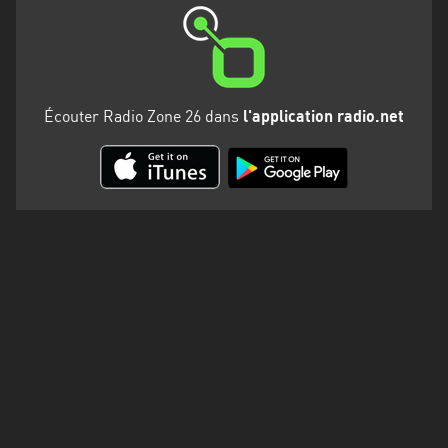
Martinique
Mayotte
Nord-
Est
Écouter Radio Zone 26 dans
l'application radio.net
HT
Normandie
Nouvelle-
Aquitaine
Occitanie
Pays
de
la
Loire
Provence-