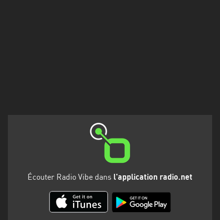
Francisco
Morazán
Grand
Est
Guadeloupe
Guyane
Hauts-
de-
France
Île-
de-
France
Écouter Radio Vibe dans
l'application radio.net
La
Réunion