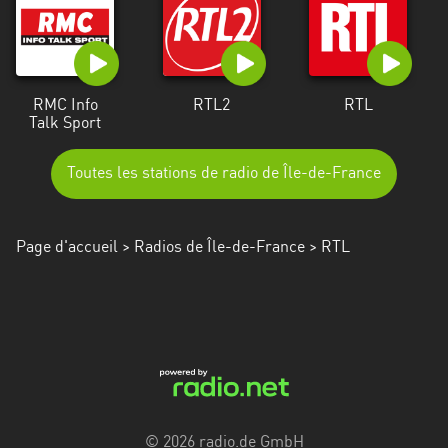
Alpes-
Côte
d’Azur
RMC Info
RTL2
RTL
Rhénanie
Talk Sport
du
Nord-
Toutes les stations de radio de Île-de-France
Westphalie
Saint-
Martin
Page d'accueil
>
Radios de Île-de-France
> RTL
© 2026 radio.de GmbH