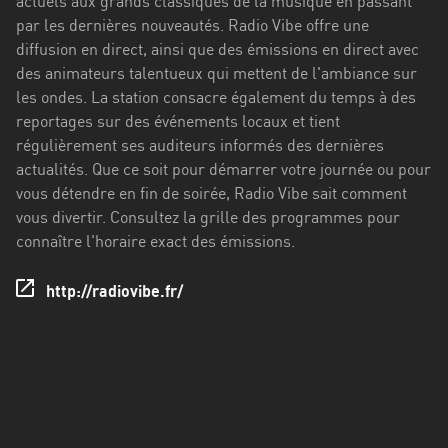
actuels aux grands classiques de la musique en passant
Stadt
par les dernières nouveautés. Radio Vibe offre une
Bogotá
diffusion en direct, ainsi que des émissions en direct avec
des animateurs talentueux qui mettent de l'ambiance sur
Bourgogne-
les ondes. La station consacre également du temps à des
Franche-
reportages sur des événements locaux et tient
Comté
régulièrement ses auditeurs informés des dernières
actualités. Que ce soit pour démarrer votre journée ou pour
Bretagne
vous détendre en fin de soirée, Radio Vibe sait comment
Centre-
vous divertir. Consultez la grille des programmes pour
Val
connaître l'horaire exact des émissions.
de
Loire
http://radiovibe.fr/
Corse
Falcon
Floride