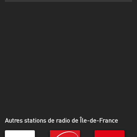
Martinique
Mayotte
Nord-
Est
HT
Normandie
Nouvelle-
Aquitaine
Occitanie
Pays
de
la
Autres stations de radio de Île-de-France
Loire
Provence-