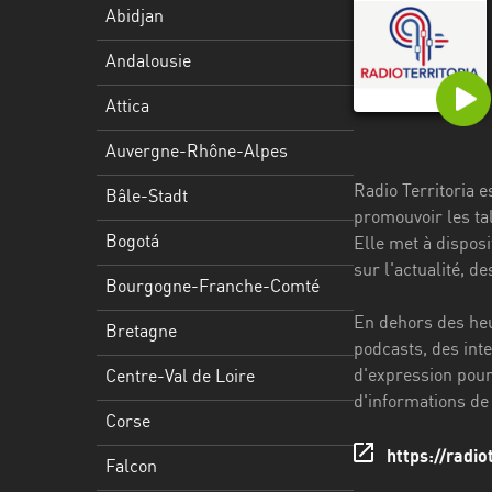
Stadt
Abidjan
Bogotá
Andalousie
Bourgogne-
Attica
Franche-
Comté
Auvergne-Rhône-Alpes
Radio Territoria e
Bretagne
Bâle-Stadt
promouvoir les tal
Centre-
Bogotá
Elle met à dispos
Val
sur l'actualité, 
Bourgogne-Franche-Comté
de
Loire
En dehors des heu
Bretagne
podcasts, des inte
Corse
d'expression pour
Centre-Val de Loire
d'informations de
Falcon
Corse
Floride
https://radiot
Falcon