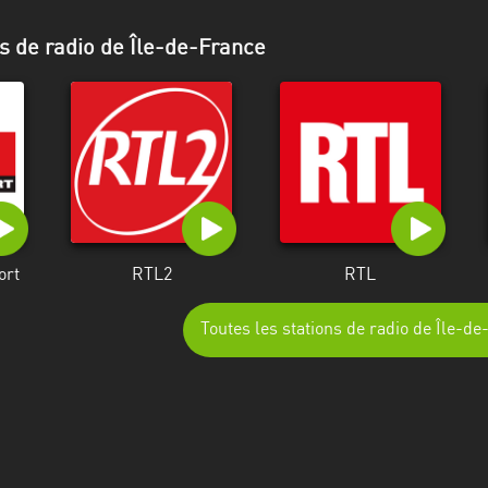
s de radio de Île-de-France
ort
RTL2
RTL
Toutes les stations de radio de Île-d