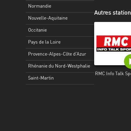
Martinique
Normandie
Autres station
Mayotte
Nouvelle-Aquitaine
Nord-
Occitanie
Est
HT
Pays de la Loire
Normandie
Provence-Alpes-Côte d’Azur
Nouvelle-
Rhénanie du Nord-Westphalie
Aquitaine
RMC Info Talk Sp
Saint-Martin
Occitanie
Pays
de
la
Loire
Provence-