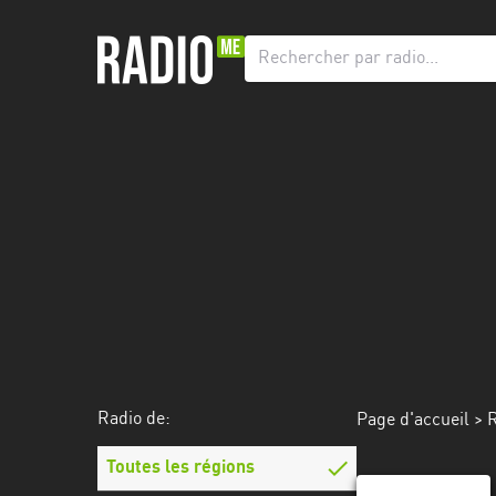
Radio
de:
Toutes
les
régions
Abidjan
Andalousie
Attica
Auvergne-
Rhône-
Radio de:
Page d'accueil
>
R
Alpes
Toutes les régions
Bâle-