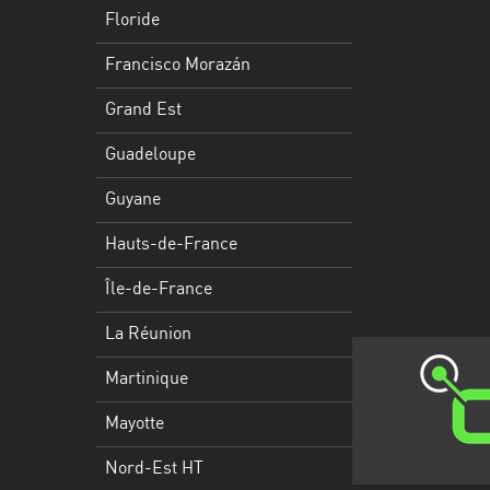
Francisco
Floride
Morazán
Francisco Morazán
Grand
Est
Grand Est
Guadeloupe
Guadeloupe
Guyane
Guyane
Hauts-
Hauts-de-France
de-
France
Île-de-France
Île-
La Réunion
de-
Martinique
France
Mayotte
La
Réunion
Nord-Est HT