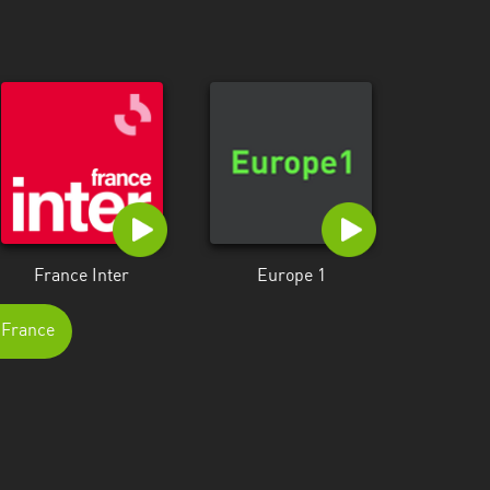
France Inter
Europe 1
e-France