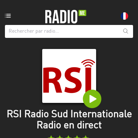
Radio
de:
Toutes
les
régions
Abidjan
Andalousie
Attica
Auvergne-
Rhône-
RSI Radio Sud Internationale
Alpes
Radio en direct
Bâle-