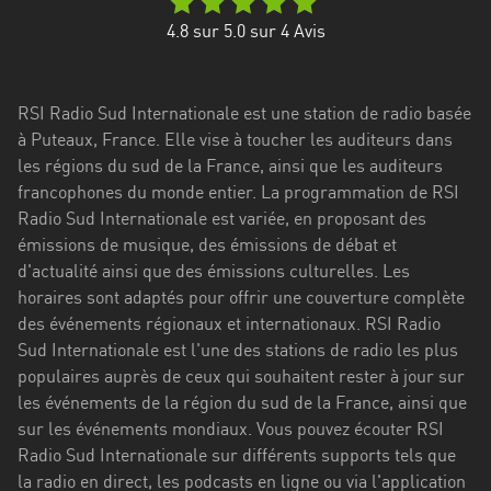
Stadt
4.8
sur 5.0 sur
4
Avis
Bogotá
Bourgogne-
RSI Radio Sud Internationale est une station de radio basée
Franche-
à Puteaux, France. Elle vise à toucher les auditeurs dans
Comté
les régions du sud de la France, ainsi que les auditeurs
Bretagne
francophones du monde entier. La programmation de RSI
Radio Sud Internationale est variée, en proposant des
Centre-
émissions de musique, des émissions de débat et
Val
d'actualité ainsi que des émissions culturelles. Les
de
horaires sont adaptés pour offrir une couverture complète
Loire
des événements régionaux et internationaux. RSI Radio
Sud Internationale est l'une des stations de radio les plus
Corse
populaires auprès de ceux qui souhaitent rester à jour sur
les événements de la région du sud de la France, ainsi que
Falcon
sur les événements mondiaux. Vous pouvez écouter RSI
Floride
Radio Sud Internationale sur différents supports tels que
la radio en direct, les podcasts en ligne ou via l'application