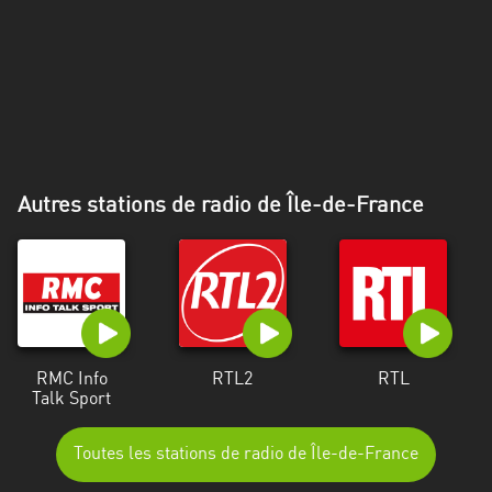
Alpes-
Côte
d’Azur
Rhénanie
du
Nord-
Westphalie
Autres stations de radio de Île-de-France
Saint-
Martin
RMC Info
RTL2
RTL
Talk Sport
Toutes les stations de radio de Île-de-France