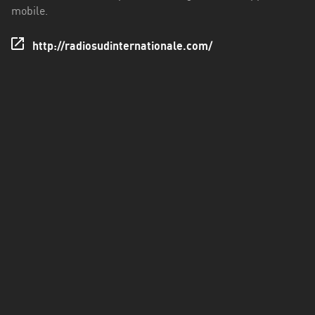
Francisco
mobile.
Morazán
http://radiosudinternationale.com/
Grand
Est
Guadeloupe
Guyane
Hauts-
de-
France
Île-
de-
France
La
Réunion