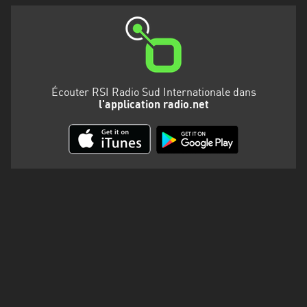
Martinique
Mayotte
Nord-
Est
Écouter RSI Radio Sud Internationale dans
HT
l'application radio.net
Normandie
Nouvelle-
Aquitaine
Occitanie
Pays
de
la
Loire
Provence-