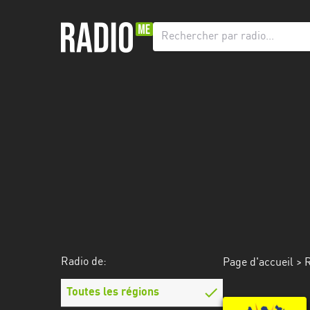
Radio
de:
Toutes
les
régions
Abidjan
Andalousie
Attica
Auvergne-
Rhône-
Radio de:
Page d'accueil
>
R
Alpes
Toutes les régions
Bâle-