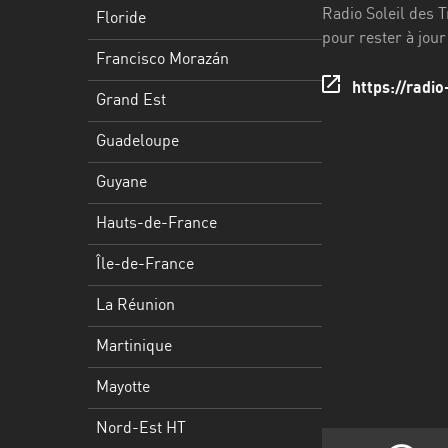
Francisco
Radio Soleil des T
Floride
Morazán
pour rester à jou
Francisco Morazán
Grand
https://radio
Est
Grand Est
Guadeloupe
Guadeloupe
Guyane
Guyane
Hauts-
Hauts-de-France
de-
France
Île-de-France
Île-
La Réunion
de-
Martinique
France
Mayotte
La
Réunion
Nord-Est HT