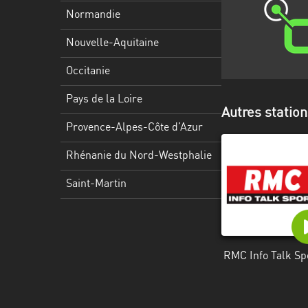
Martinique
Normandie
Mayotte
Nouvelle-Aquitaine
Nord-
Occitanie
Est
HT
Pays de la Loire
Autres station
Normandie
Provence-Alpes-Côte d’Azur
Nouvelle-
Rhénanie du Nord-Westphalie
Aquitaine
Saint-Martin
Occitanie
Pays
de
RMC Info Talk Sp
la
Loire
Provence-