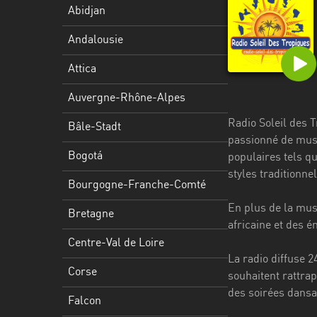
Stadt
Abidjan
Bogotá
Andalousie
Bourgogne-
Attica
Franche-
Comté
Auvergne-Rhône-Alpes
Radio Soleil des T
Bretagne
Bâle-Stadt
passionné de musi
Centre-
Bogotá
populaires tels qu
Val
styles traditionnel
Bourgogne-Franche-Comté
de
Loire
En plus de la mus
Bretagne
africaine et des é
Corse
Centre-Val de Loire
La radio diffuse 2
Falcon
Corse
souhaitent rattra
Floride
des soirées dansa
Falcon