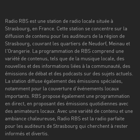
Stadt
Bogotá
Radio RBS est une station de radio locale située à
Bourgogne-
Strasbourg, en France. Cette station se concentre sur la
Franche-
diffusion de contenu pour les auditeurs de la région de
Comté
Strasbourg, couvrant les quartiers de Neudorf, Meinau et
l'Orangerie. La programmation de RBS comprend une
Bretagne
variété de contenus, tels que de la musique locale, des
nouvelles et des informations liées à la communauté, des
Centre-
émissions de débat et des podcasts sur des sujets actuels.
Val
La station diffuse également des émissions spéciales,
de
notamment pour la couverture d'événements locaux
Loire
importants. RBS propose également une programmation
Corse
en direct, en proposant des émissions quotidiennes avec
des animateurs locaux. Avec une variété de contenu et une
Falcon
ambiance chaleureuse, Radio RBS est la radio parfaite
pour les auditeurs de Strasbourg qui cherchent à rester
Floride
informés et divertis.