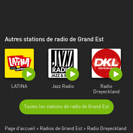
Alpes-
Côte
d’Azur
Rhénanie
Autres stations de radio de Grand Est
du
Nord-
Westphalie
Saint-
Martin
LATINA
Jazz Radio
Radio
Dreyeckland
Toutes les stations de radio de Grand Est
Page d'accueil
>
Radios de Grand Est
> Radio Dreyeckland