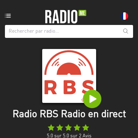
Radio
de:
Toutes
les
régions
Abidjan
Andalousie
Attica
Auvergne-
Rhône-
Radio RBS Radio en direct
Alpes
Bâle-
5.0
sur 5.0 sur
2
Avis