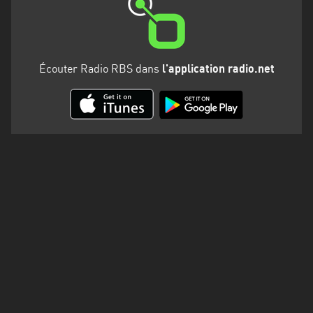
Martinique
Mayotte
Nord-
Écouter Radio RBS dans
l'application radio.net
Est
HT
Normandie
Nouvelle-
Aquitaine
Occitanie
Pays
de
la
Loire
Provence-