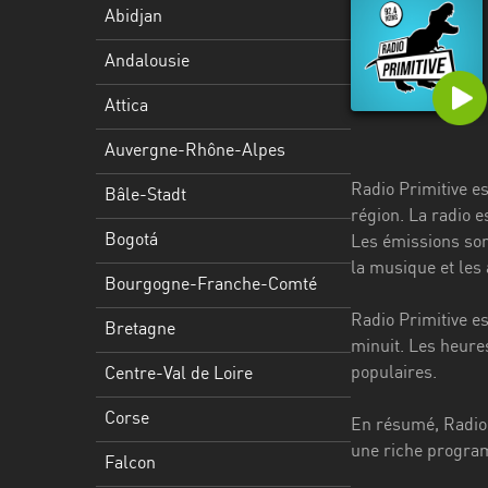
Stadt
Abidjan
Bogotá
Andalousie
Bourgogne-
Attica
Franche-
Comté
Auvergne-Rhône-Alpes
Radio Primitive e
Bretagne
Bâle-Stadt
région. La radio e
Centre-
Bogotá
Les émissions son
Val
la musique et les 
Bourgogne-Franche-Comté
de
Loire
Radio Primitive e
Bretagne
minuit. Les heure
Corse
populaires.
Centre-Val de Loire
Falcon
Corse
En résumé, Radio 
Floride
une riche progra
Falcon