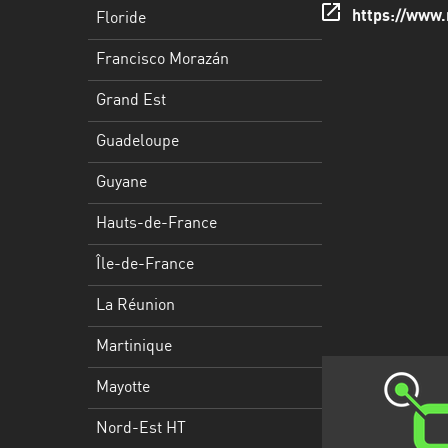
Francisco
https://www.r
Floride
Morazán
Francisco Morazán
Grand
Est
Grand Est
Guadeloupe
Guadeloupe
Guyane
Guyane
Hauts-
Hauts-de-France
de-
France
Île-de-France
Île-
La Réunion
de-
Martinique
France
Mayotte
La
Réunion
Nord-Est HT