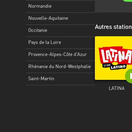
Martinique
Normandie
Mayotte
Nouvelle-Aquitaine
Autres station
Nord-
Occitanie
Est
HT
Pays de la Loire
Normandie
Provence-Alpes-Côte d’Azur
Nouvelle-
Rhénanie du Nord-Westphalie
Aquitaine
Saint-Martin
Occitanie
LATINA
Pays
de
la
Loire
Provence-