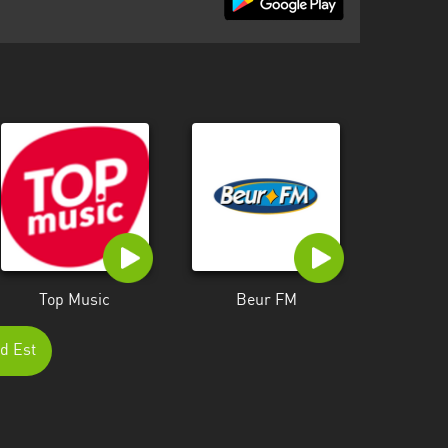
Top Music
Beur FM
nd Est