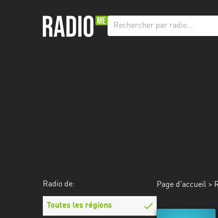
Radio
de:
Toutes
les
régions
Abidjan
Andalousie
Attica
Auvergne-
Rhône-
Radio de:
Page d'accueil
>
R
Alpes
Toutes les régions
Bâle-