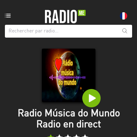
Radio
de:
Toutes
les
régions
Abidjan
Andalousie
Attica
Auvergne-
Rhône-
Radio Música do Mundo
Alpes
Radio en direct
Bâle-