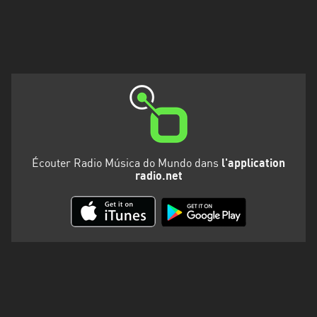
Martinique
Mayotte
Nord-
Est
HT
Normandie
Nouvelle-
Écouter Radio Música do Mundo dans
l'application
Aquitaine
radio.net
Occitanie
Pays
de
la
Loire
Provence-