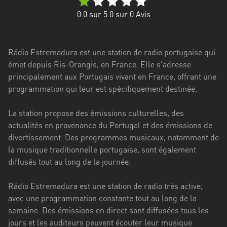
Stadt
0.0
sur 5.0 sur
0
Avis
Bogotá
Bourgogne-
Rádio Estremadura est une station de radio portugaise qui
Franche-
émet depuis Ris-Orangis, en France. Elle s'adresse
Comté
principalement aux Portugais vivant en France, offrant une
Bretagne
programmation qui leur est spécifiquement destinée.
Centre-
La station propose des émissions culturelles, des
Val
actualités en provenance du Portugal et des émissions de
de
divertissement. Des programmes musicaux, notamment de
Loire
la musique traditionnelle portugaise, sont également
diffusés tout au long de la journée.
Corse
Rádio Estremadura est une station de radio très active,
Falcon
avec une programmation constante tout au long de la
Floride
semaine. Des émissions en direct sont diffusées tous les
jours et les auditeurs peuvent écouter leur musique