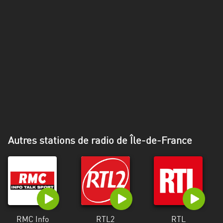
Alpes-
Côte
d’Azur
Rhénanie
du
Nord-
Westphalie
Saint-
Martin
Autres stations de radio de Île-de-France
RMC Info
RTL2
RTL