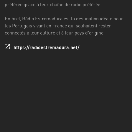
Francisco
préférée grâce à leur chaîne de radio préférée.
Morazán
En bref, Rádio Estremadura est la destination idéale pour
Grand
les Portugais vivant en France qui souhaitent rester
Est
connectés à leur culture et à leur pays d'origine.
Guadeloupe
https://radioestremadura.net/
Guyane
Hauts-
de-
France
Île-
de-
France
La
Réunion