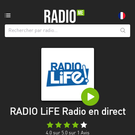
Radio
de:
Toutes
les
régions
Abidjan
Andalousie
Attica
Auvergne-
Rhône-
RADIO LiFE Radio en direct
Alpes
Bâle-
4.0
sur 5.0 sur
1
Avis