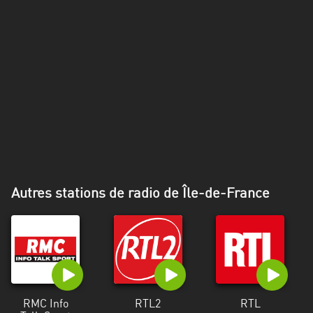
Alpes-
Côte
d’Azur
Rhénanie
du
Nord-
Westphalie
Saint-
Martin
Autres stations de radio de Île-de-France
RMC Info
RTL2
RTL