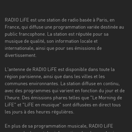
Stadt
Bogotá
RADIO LiFE est une station de radio basée à Paris, en
Bourgogne-
France, qui diffuse une programmation variée destinée au
Franche-
public francophone. La station est réputée pour sa
Comté
musique de qualité, son information locale et
internationale, ainsi que pour ses émissions de
Bretagne
divertissement.
Centre-
L'antenne de RADIO LiFE est disponible dans toute la
Val
région parisienne, ainsi que dans les villes et les
de
communes environnantes. La station diffuse en continu,
Loire
avec des programmes qui varient en fonction du jour et de
Corse
l'heure. Des émissions phares telles que "Le Morning de
LiFE" et "LiFE en musique" sont diffusées en direct tous
Falcon
les jours à des heures régulières.
Floride
En plus de sa programmation musicale, RADIO LiFE