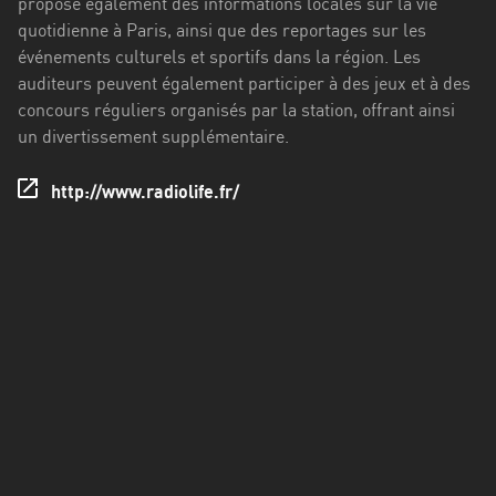
propose également des informations locales sur la vie
Francisco
quotidienne à Paris, ainsi que des reportages sur les
Morazán
événements culturels et sportifs dans la région. Les
Grand
auditeurs peuvent également participer à des jeux et à des
Est
concours réguliers organisés par la station, offrant ainsi
un divertissement supplémentaire.
Guadeloupe
http://www.radiolife.fr/
Guyane
Hauts-
de-
France
Île-
de-
France
La
Réunion