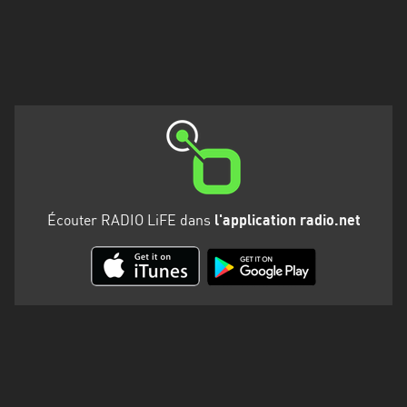
Martinique
Mayotte
Nord-
Est
HT
Normandie
Nouvelle-
Écouter RADIO LiFE dans
l'application radio.net
Aquitaine
Occitanie
Pays
de
la
Loire
Provence-