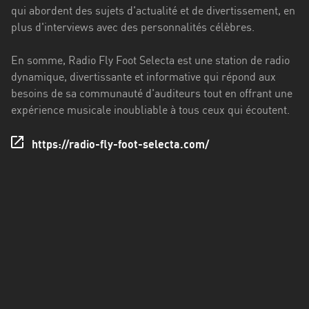
Francisco
qui abordent des sujets d'actualité et de divertissement, en
Morazán
plus d'interviews avec des personnalités célèbres.
Grand
En somme, Radio Fly Foot Selecta est une station de radio
Est
dynamique, divertissante et informative qui répond aux
Guadeloupe
besoins de sa communauté d'auditeurs tout en offrant une
expérience musicale inoubliable à tous ceux qui écoutent.
Guyane
https://radio-fly-foot-selecta.com/
Hauts-
de-
France
Île-
de-
France
La
Réunion