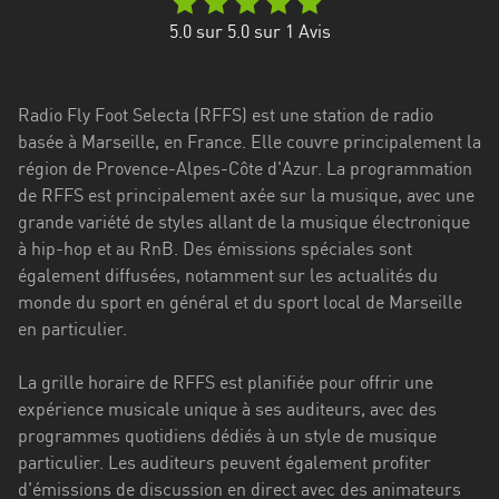
Stadt
5.0
sur 5.0 sur
1
Avis
Bogotá
Bourgogne-
Radio Fly Foot Selecta (RFFS) est une station de radio
Franche-
basée à Marseille, en France. Elle couvre principalement la
Comté
région de Provence-Alpes-Côte d'Azur. La programmation
Bretagne
de RFFS est principalement axée sur la musique, avec une
grande variété de styles allant de la musique électronique
Centre-
à hip-hop et au RnB. Des émissions spéciales sont
Val
également diffusées, notamment sur les actualités du
de
monde du sport en général et du sport local de Marseille
Loire
en particulier.
Corse
La grille horaire de RFFS est planifiée pour offrir une
expérience musicale unique à ses auditeurs, avec des
Falcon
programmes quotidiens dédiés à un style de musique
Floride
particulier. Les auditeurs peuvent également profiter
d'émissions de discussion en direct avec des animateurs