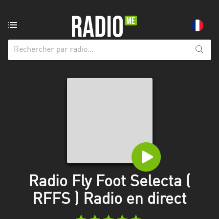
Radio
de:
Toutes
les
régions
Abidjan
Andalousie
Attica
Auvergne-
Rhône-
Radio Fly Foot Selecta (
Alpes
RFFS ) Radio en direct
Bâle-