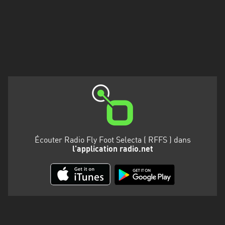
Martinique
Mayotte
Nord-
Est
HT
Normandie
Nouvelle-
Aquitaine
Écouter Radio Fly Foot Selecta ( RFFS ) dans
Occitanie
l'application radio.net
Pays
de
la
Loire
Provence-