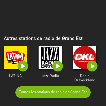
Alpes-
Côte
d’Azur
Rhénanie
du
Nord-
Autres stations de radio de Grand Est
Westphalie
Saint-
Martin
LATINA
Jazz Radio
Radio
Dreyeckland
Toutes les stations de radio de Grand Est