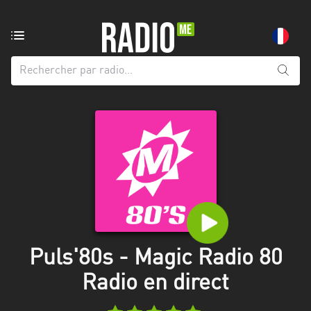
Radio
de:
Toutes
les
régions
Abidjan
Andalousie
Attica
Auvergne-
Rhône-
Puls'80s - Magic Radio 80
Alpes
Radio en direct
Bâle-