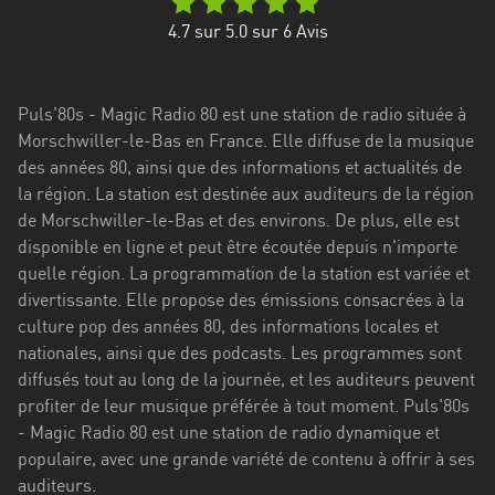
Stadt
4.7
sur 5.0 sur
6
Avis
Bogotá
Bourgogne-
Puls'80s - Magic Radio 80 est une station de radio située à
Franche-
Morschwiller-le-Bas en France. Elle diffuse de la musique
Comté
des années 80, ainsi que des informations et actualités de
Bretagne
la région. La station est destinée aux auditeurs de la région
de Morschwiller-le-Bas et des environs. De plus, elle est
Centre-
disponible en ligne et peut être écoutée depuis n'importe
Val
quelle région. La programmation de la station est variée et
de
divertissante. Elle propose des émissions consacrées à la
Loire
culture pop des années 80, des informations locales et
nationales, ainsi que des podcasts. Les programmes sont
Corse
diffusés tout au long de la journée, et les auditeurs peuvent
profiter de leur musique préférée à tout moment. Puls'80s
Falcon
- Magic Radio 80 est une station de radio dynamique et
Floride
populaire, avec une grande variété de contenu à offrir à ses
auditeurs.