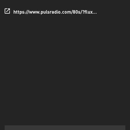
Francisco
Morazán
https://www.pulsradio.com/80s/?flux...
Grand
Est
Guadeloupe
Guyane
Hauts-
de-
France
Île-
de-
France
La
Réunion