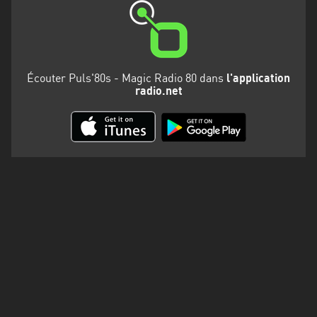
Martinique
Mayotte
Nord-
Écouter Puls'80s - Magic Radio 80 dans
l'application
Est
radio.net
HT
Normandie
Nouvelle-
Aquitaine
Occitanie
Pays
de
la
Loire
Provence-