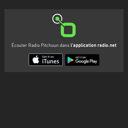
Martinique
Mayotte
Nord-
Est
HT
Écouter Radio Pitchoun dans
l'application radio.net
Normandie
Nouvelle-
Aquitaine
Occitanie
Pays
de
la
Loire
Provence-