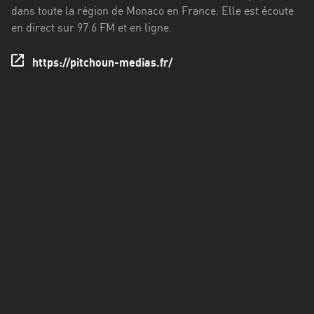
Francisco
dans toute la région de Monaco en France. Elle est écoute
Morazán
en direct sur 97.6 FM et en ligne.
Grand
https://pitchoun-medias.fr/
Est
Guadeloupe
Guyane
Hauts-
de-
France
Île-
de-
France
La
Réunion