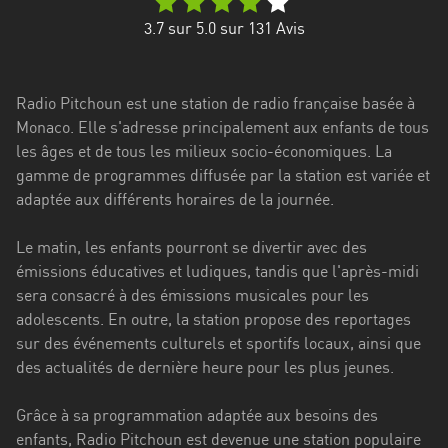
Stadt
3.7
sur 5.0 sur
131
Avis
Bogotá
Bourgogne-
Radio Pitchoun est une station de radio française basée à
Franche-
Monaco. Elle s'adresse principalement aux enfants de tous
Comté
les âges et de tous les milieux socio-économiques. La
Bretagne
gamme de programmes diffusée par la station est variée et
adaptée aux différents horaires de la journée.
Centre-
Val
Le matin, les enfants pourront se divertir avec des
de
émissions éducatives et ludiques, tandis que l'après-midi
Loire
sera consacré à des émissions musicales pour les
adolescents. En outre, la station propose des reportages
Corse
sur des événements culturels et sportifs locaux, ainsi que
des actualités de dernière heure pour les plus jeunes.
Falcon
Floride
Grâce à sa programmation adaptée aux besoins des
enfants, Radio Pitchoun est devenue une station populaire