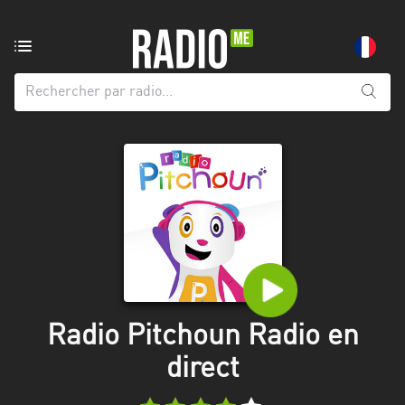
Radio
de:
Toutes
les
régions
Abidjan
Andalousie
Attica
Auvergne-
Rhône-
Radio Pitchoun Radio en
Alpes
direct
Bâle-