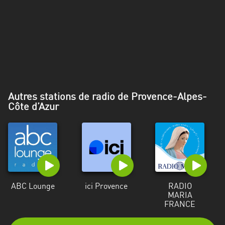
Alpes-
Côte
d’Azur
Rhénanie
du
Nord-
Westphalie
Autres stations de radio de Provence-Alpes-
Côte d’Azur
Saint-
Martin
ABC Lounge
ici Provence
RADIO
MARIA
FRANCE