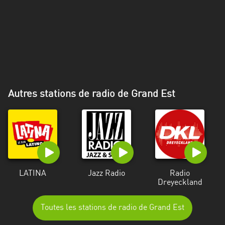
Alpes-
Côte
d’Azur
Rhénanie
du
Nord-
Westphalie
Autres stations de radio de Grand Est
Saint-
Martin
LATINA
Jazz Radio
Radio
Dreyeckland
Toutes les stations de radio de Grand Est