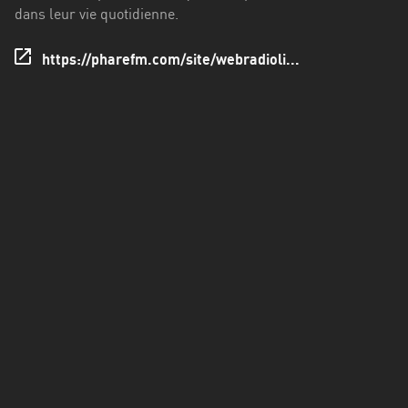
Francisco
dans leur vie quotidienne.
Morazán
https://pharefm.com/site/webradioli...
Grand
Est
Guadeloupe
Guyane
Hauts-
de-
France
Île-
de-
France
La
Réunion