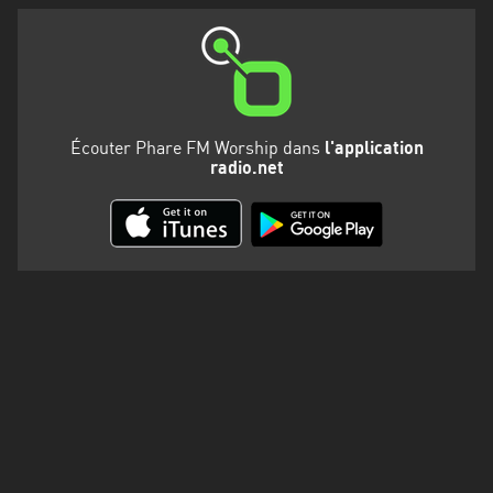
Martinique
Mayotte
Nord-
Est
Écouter Phare FM Worship dans
l'application
HT
radio.net
Normandie
Nouvelle-
Aquitaine
Occitanie
Pays
de
la
Loire
Provence-