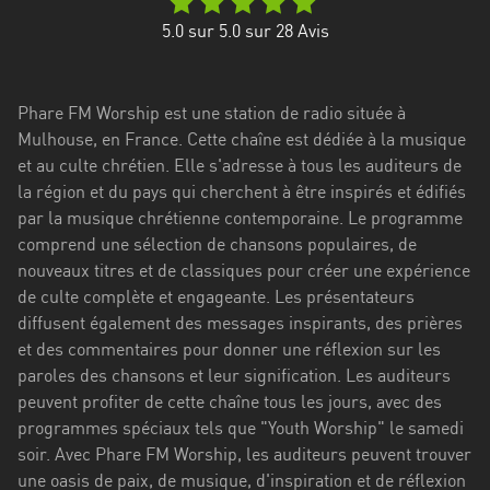
Stadt
5.0
sur 5.0 sur
28
Avis
Bogotá
Bourgogne-
Phare FM Worship est une station de radio située à
Franche-
Mulhouse, en France. Cette chaîne est dédiée à la musique
Comté
et au culte chrétien. Elle s'adresse à tous les auditeurs de
Bretagne
la région et du pays qui cherchent à être inspirés et édifiés
par la musique chrétienne contemporaine. Le programme
Centre-
comprend une sélection de chansons populaires, de
Val
nouveaux titres et de classiques pour créer une expérience
de
de culte complète et engageante. Les présentateurs
Loire
diffusent également des messages inspirants, des prières
et des commentaires pour donner une réflexion sur les
Corse
paroles des chansons et leur signification. Les auditeurs
peuvent profiter de cette chaîne tous les jours, avec des
Falcon
programmes spéciaux tels que "Youth Worship" le samedi
Floride
soir. Avec Phare FM Worship, les auditeurs peuvent trouver
une oasis de paix, de musique, d'inspiration et de réflexion