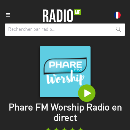
Radio
de:
Toutes
les
régions
Abidjan
Andalousie
Attica
Auvergne-
Rhône-
Phare FM Worship Radio en
Alpes
direct
Bâle-