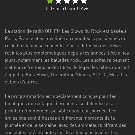
Stadt
0.0
sur 5.0 sur
0
Avis
Bogotá
Bourgogne-
La station de radio OUI FM Les Slows du Rock est basée à
Franche-
Paris, France et est destinée aux auditeurs passionnés de
Comté
rock. La station se concentre sur la diffusion des slows
Bretagne
rock les plus emblématiques depuis les années 1960 à nos
jours, notamment les ballades rock. Les auditeurs peuvent
Centre-
s'attendre à entendre des titres de légendes telles que Led
Val
Zeppelin, Pink Floyd, The Rolling Stones, AC/DC, Metallica
de
et bien d'autres.
Loire
La programmation est spécialement conçue pour les
Corse
fanatiques du rock qui cherchent à se détendre et à
profiter d'un moment paisible dans leur journée. Les
Falcon
émissions sont diffusées à différents moments de la
Floride
journée et de la semaine, avec des animateurs offrant des
anecdotes intéressantes sur les chansons jouées. Les