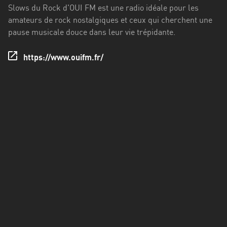
Francisco
Slows du Rock d'OUI FM est une radio idéale pour les
Morazán
amateurs de rock nostalgiques et ceux qui cherchent une
pause musicale douce dans leur vie trépidante.
Grand
Est
https://www.ouifm.fr/
Guadeloupe
Guyane
Hauts-
de-
France
Île-
de-
France
La
Réunion