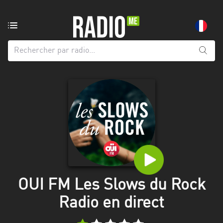
Radio
de:
Toutes
les
régions
Abidjan
Andalousie
Attica
Auvergne-
Rhône-
OUI FM Les Slows du Rock
Alpes
Radio en direct
Bâle-