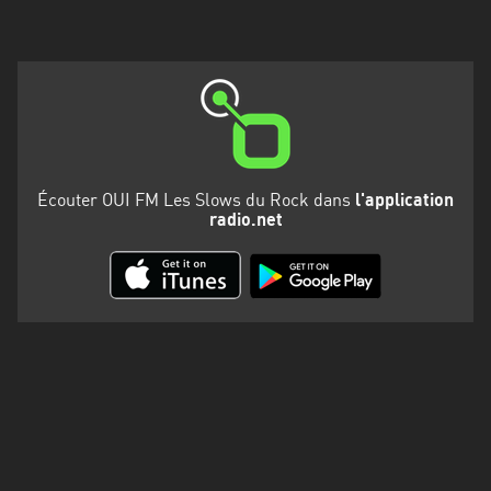
Martinique
Mayotte
Nord-
Est
HT
Normandie
Écouter OUI FM Les Slows du Rock dans
l'application
radio.net
Nouvelle-
Aquitaine
Occitanie
Pays
de
la
Loire
Provence-