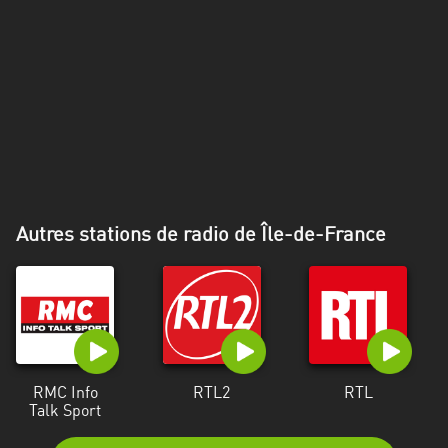
Alpes-
Côte
d’Azur
Rhénanie
du
Nord-
Westphalie
Saint-
Autres stations de radio de Île-de-France
Martin
RMC Info
RTL2
RTL
Talk Sport