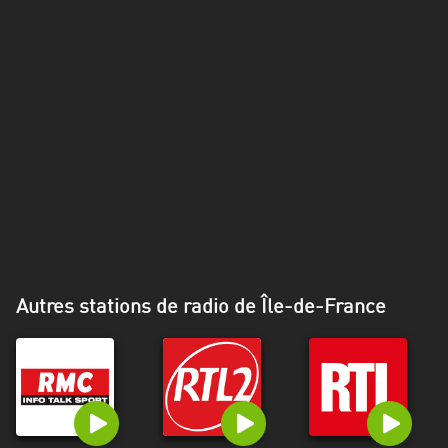
Alpes-
Côte
d’Azur
Rhénanie
du
Nord-
Westphalie
Saint-
Martin
Autres stations de radio de Île-de-France