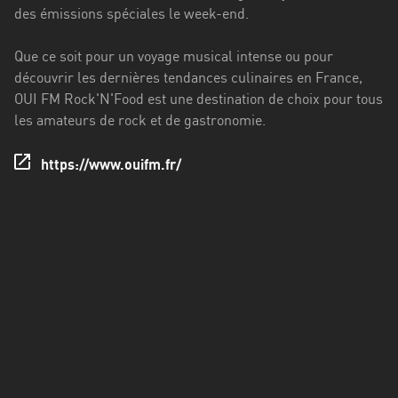
Francisco
des émissions spéciales le week-end.
Morazán
Que ce soit pour un voyage musical intense ou pour
Grand
découvrir les dernières tendances culinaires en France,
Est
OUI FM Rock'N'Food est une destination de choix pour tous
Guadeloupe
les amateurs de rock et de gastronomie.
Guyane
https://www.ouifm.fr/
Hauts-
de-
France
Île-
de-
France
La
Réunion