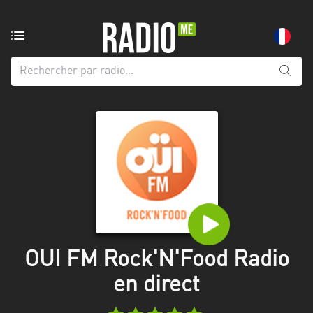
Radio
de:
Toutes
les
régions
Abidjan
Andalousie
Attica
Auvergne-
Rhône-
OUI FM Rock'N'Food Radio
Alpes
en direct
Bâle-