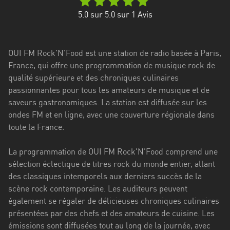
Stadt
5.0
sur 5.0 sur
1
Avis
Bogotá
Bourgogne-
OUI FM Rock'N'Food est une station de radio basée à Paris,
Franche-
France, qui offre une programmation de musique rock de
Comté
qualité supérieure et des chroniques culinaires
Bretagne
passionnantes pour tous les amateurs de musique et de
saveurs gastronomiques. La station est diffusée sur les
Centre-
ondes FM et en ligne, avec une couverture régionale dans
Val
toute la France.
de
Loire
La programmation de OUI FM Rock'N'Food comprend une
sélection éclectique de titres rock du monde entier, allant
Corse
des classiques intemporels aux derniers succès de la
scène rock contemporaine. Les auditeurs peuvent
Falcon
également se régaler de délicieuses chroniques culinaires
Floride
présentées par des chefs et des amateurs de cuisine. Les
émissions sont diffusées tout au long de la journée, avec