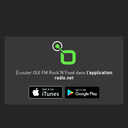
Martinique
Mayotte
Nord-
Est
HT
Normandie
Nouvelle-
Aquitaine
Écouter OUI FM Rock'N'Food dans
l'application
radio.net
Occitanie
Pays
de
la
Loire
Provence-