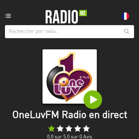
Radio
de:
Toutes
les
régions
Abidjan
Andalousie
Attica
Auvergne-
Rhône-
OneLuvFM Radio en direct
Alpes
Bâle-
0.0
sur 5.0 sur
0
Avis