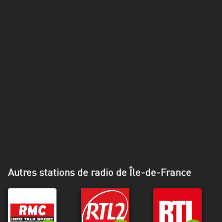
Alpes-
Côte
d’Azur
Rhénanie
du
Nord-
Westphalie
Saint-
Martin
Autres stations de radio de Île-de-France