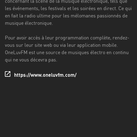
concernant la scène de la musique électronique, tels que
Francisco
les événements, les festivals et les soirées en direct. Ce qui
Morazán
en fait la radio ultime pour les mélomanes passionnés de
Grand
musique électronique.
Est
Pour avoir accès à leur programmation complète, rendez-
Guadeloupe
vous sur leur site web ou via leur application mobile.
OneLuvFM est une source de musiques électro en continu
Guyane
qui ne vous décevra pas.
Hauts-
de-
https://www.oneluvfm.com/
France
Île-
de-
France
La
Réunion