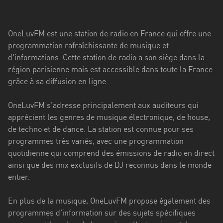
Stadt
Bogotá
OneLuvFM est une station de radio en France qui offre une
Bourgogne-
programmation rafraîchissante de musique et
Franche-
d'informations. Cette station de radio a son siège dans la
Comté
région parisienne mais est accessible dans toute la France
grâce à sa diffusion en ligne.
Bretagne
OneLuvFM s'adresse principalement aux auditeurs qui
Centre-
apprécient les genres de musique électronique, de house,
Val
de techno et de dance. La station est connue pour ses
de
programmes très variés, avec une programmation
Loire
quotidienne qui comprend des émissions de radio en direct
Corse
ainsi que des mix exclusifs de DJ reconnus dans le monde
entier.
Falcon
En plus de la musique, OneLuvFM propose également des
Floride
programmes d'information sur des sujets spécifiques