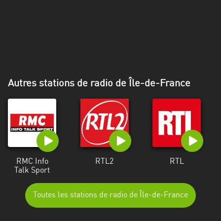
Alpes-
Côte
d’Azur
Rhénanie
du
Nord-
Autres stations de radio de Île-de-France
Westphalie
Saint-
Martin
RMC Info
RTL2
RTL
Talk Sport
Toutes les stations de radio de Île-de-France