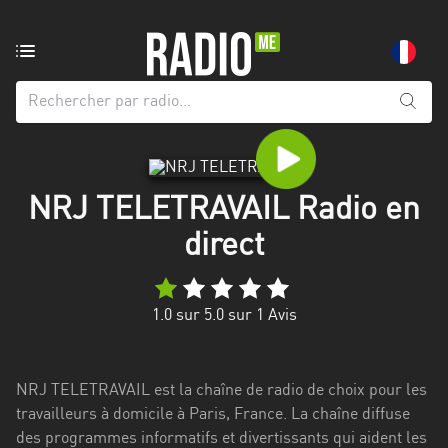
Radio
de:
Toutes
les
régions
NRJ TELETRAVAIL Radio en
Abidjan
direct
Andalousie
Attica
1.0
sur 5.0 sur
1
Avis
Auvergne-
Rhône-
Alpes
NRJ TELETRAVAIL est la chaîne de radio de choix pour les
travailleurs à domicile à Paris, France. La chaîne diffuse
Bâle-
des programmes informatifs et divertissants qui aident les