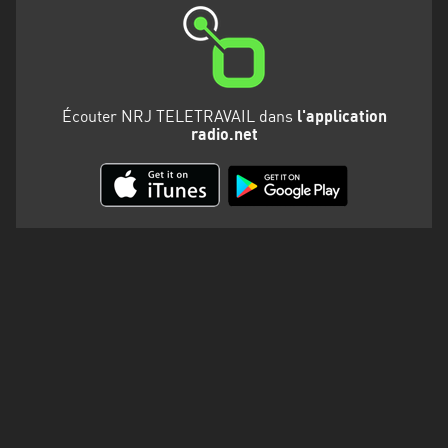
Martinique
Mayotte
Nord-
Est
Écouter NRJ TELETRAVAIL dans
l'application
radio.net
HT
Normandie
Nouvelle-
Aquitaine
Occitanie
Pays
de
la
Loire
Provence-