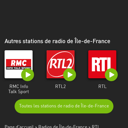
Alpes-
Côte
d’Azur
Rhénanie
du
Autres stations de radio de Île-de-France
Nord-
Westphalie
Saint-
Martin
RMC Info
RTL2
RTL
Talk Sport
Toutes les stations de radio de Île-de-France
Page d'accueil
>
Radios de Île-de-France
> RTL