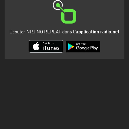
Martinique
Mayotte
Nord-
Écouter NRJ NO REPEAT dans
l'application radio.net
Est
HT
Normandie
Nouvelle-
Aquitaine
Occitanie
Pays
de
la
Loire
Provence-