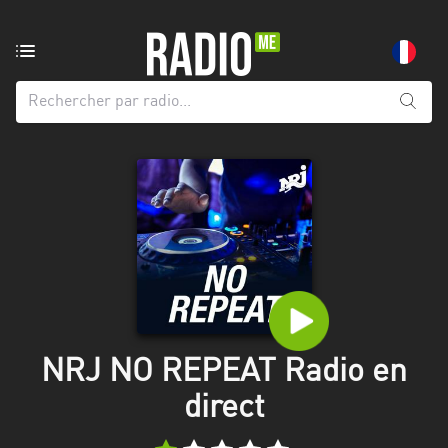
Radio
de:
Toutes
les
régions
Abidjan
Andalousie
Attica
Auvergne-
Rhône-
NRJ NO REPEAT Radio en
Alpes
direct
Bâle-