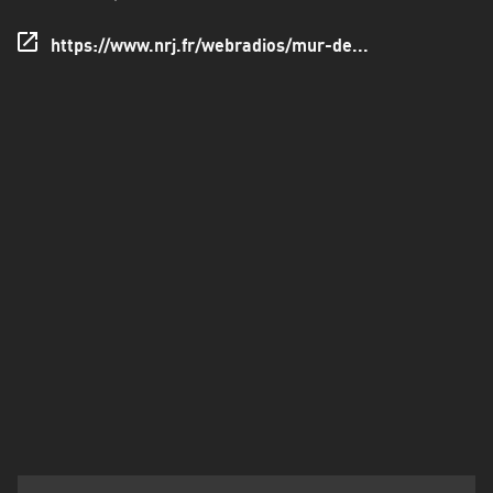
Francisco
Morazán
https://www.nrj.fr/webradios/mur-de...
Grand
Est
Guadeloupe
Guyane
Hauts-
de-
France
Île-
de-
France
La
Réunion