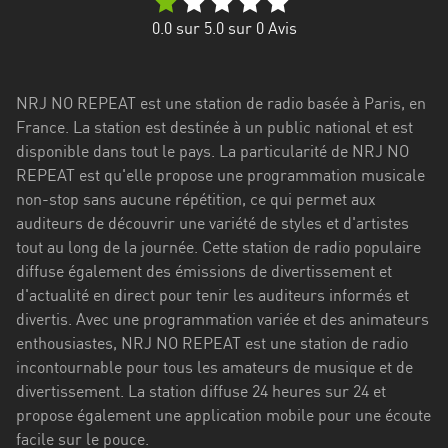
Stadt
0.0
sur 5.0 sur
0
Avis
Bogotá
Bourgogne-
NRJ NO REPEAT est une station de radio basée à Paris, en
Franche-
France. La station est destinée à un public national et est
Comté
disponible dans tout le pays. La particularité de NRJ NO
Bretagne
REPEAT est qu'elle propose une programmation musicale
non-stop sans aucune répétition, ce qui permet aux
Centre-
auditeurs de découvrir une variété de styles et d'artistes
Val
tout au long de la journée. Cette station de radio populaire
de
diffuse également des émissions de divertissement et
Loire
d'actualité en direct pour tenir les auditeurs informés et
divertis. Avec une programmation variée et des animateurs
Corse
enthousiastes, NRJ NO REPEAT est une station de radio
incontournable pour tous les amateurs de musique et de
Falcon
divertissement. La station diffuse 24 heures sur 24 et
Floride
propose également une application mobile pour une écoute
facile sur le pouce.