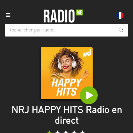
Radio
de:
Toutes
les
régions
Abidjan
Andalousie
Attica
Auvergne-
Rhône-
NRJ HAPPY HITS Radio en
Alpes
direct
Bâle-