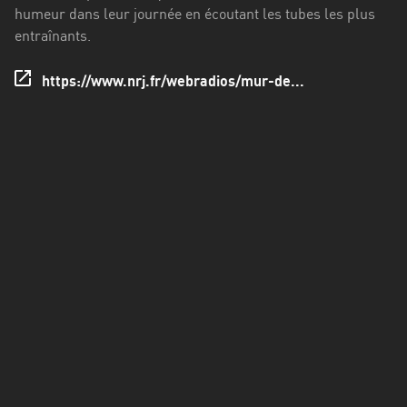
Francisco
humeur dans leur journée en écoutant les tubes les plus
Morazán
entraînants.
Grand
https://www.nrj.fr/webradios/mur-de...
Est
Guadeloupe
Guyane
Hauts-
de-
France
Île-
de-
France
La
Réunion