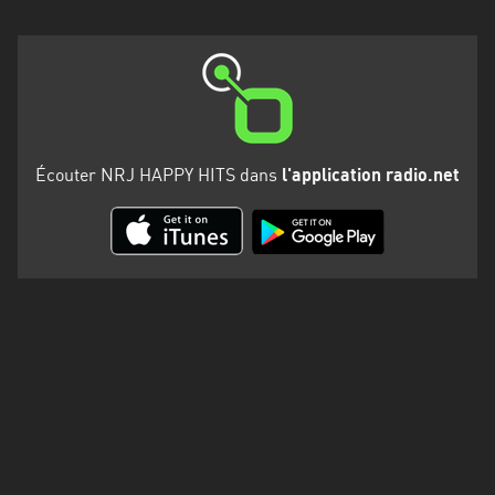
Martinique
Mayotte
Nord-
Est
HT
Écouter NRJ HAPPY HITS dans
l'application radio.net
Normandie
Nouvelle-
Aquitaine
Occitanie
Pays
de
la
Loire
Provence-