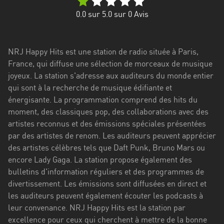
Stadt
0.0
sur 5.0 sur
0
Avis
Bogotá
Bourgogne-
NRJ Happy Hits est une station de radio située à Paris,
Franche-
France, qui diffuse une sélection de morceaux de musique
Comté
joyeux. La station s'adresse aux auditeurs du monde entier
Bretagne
qui sont à la recherche de musique édifiante et
énergisante. La programmation comprend des hits du
Centre-
moment, des classiques pop, des collaborations avec des
Val
artistes reconnus et des émissions spéciales présentées
de
par des artistes de renom. Les auditeurs peuvent apprécier
Loire
des artistes célèbres tels que Daft Punk, Bruno Mars ou
encore Lady Gaga. La station propose également des
Corse
bulletins d'information réguliers et des programmes de
divertissement. Les émissions sont diffusées en direct et
Falcon
les auditeurs peuvent également écouter les podcasts à
Floride
leur convenance. NRJ Happy Hits est la station par
excellence pour ceux qui cherchent à mettre de la bonne