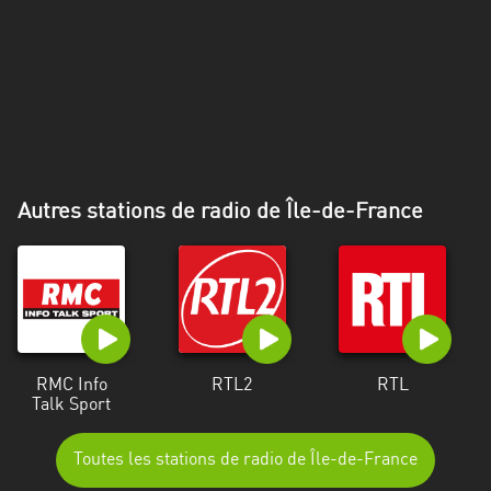
Alpes-
Côte
d’Azur
Rhénanie
du
Nord-
Westphalie
Autres stations de radio de Île-de-France
Saint-
Martin
RMC Info
RTL2
RTL
Talk Sport
Toutes les stations de radio de Île-de-France