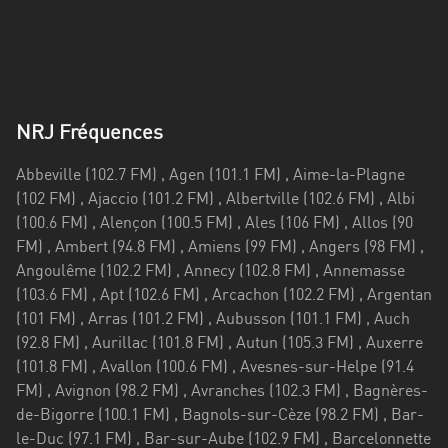
Alpes-
Côte
d’Azur
Rhénanie
NRJ Fréquences
du
Nord-
Abbeville (102.7 FM) , Agen (101.1 FM) , Aime-la-Plagne (102 FM) , Ajaccio (101.2 FM) , Albertville (102.6 FM) , Albi (100.6 FM) , Alençon (100.5 FM) , Ales (106 FM) , Allos (90 FM) , Ambert (94.8 FM) , Amiens (99 FM) , Angers (98 FM) , Angoulême (102.2 FM) , Annecy (102.8 FM) , Annemasse (103.6 FM) , Apt (102.6 FM) , Arcachon (102.2 FM) , Argentan (101 FM) , Arras (101.2 FM) , Aubusson (101.1 FM) , Auch (92.8 FM) , Aurillac (101.8 FM) , Autun (105.3 FM) , Auxerre (101.8 FM) , Avallon (100.6 FM) , Avesnes-sur-Helpe (91.4 FM) , Avignon (98.2 FM) , Avranches (102.3 FM) , Bagnères-de-Bigorre (100.1 FM) , Bagnols-sur-Cèze (98.2 FM) , Bar-le-Duc (97.1 FM) , Bar-sur-Aube (102.9 FM) , Barcelonnette (100.5 FM) , Bastia (100.8 FM) , Bayeux (104.1 FM) , Bayonne (100.9 FM) , Beauvais (89.2 FM) , Beauvoir-sur-Mer (95.5 FM) , Belfort (106.2 FM) , Bellac (105.3 FM) , Belley (102.6 FM) , Bergerac (101.8 FM) , Bernay (100.6 FM) , Besançon (100.9 FM) , Béthune-Lens (92.8 FM) , Béziers (105.7 FM) , Blois (102.2 FM) , Bogny-sur-Meuse (104.2 FM) , Bonifacio (105.1 FM) , Bordeaux (102.4 FM) , Boulogne-sur-Mer (102.2 FM) , Bourg-en-Bresse (102.8 FM) , Bourg-Saint-Maurice (102.3 FM) , Bourges (90.5 FM) , Bressuire (104.1 FM) , Brest (102.4 FM) , Briançon (98.4 FM) , Brignoles (96 FM) , Brioude (97.3 FM) , Brive-la-Gaillarde (90.9 FM) , Caen (101.4 FM) , Cahors (101.5 FM) , Calais (93 FM) , Calvi (100.8 FM) , Cambrai (91.3 FM) , Cannes (99.2 FM) , Carcassonne (100.6 FM) , Castelnaudary (100.3 FM) , Castres (97.7 FM) , Cervione (99.1 FM) , Chalon-sur-Saône (91.9 FM) ,
Westphalie
Saint-
Martin