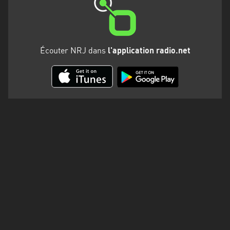
Martinique
Mayotte
Nord-
Écouter NRJ dans
l'application radio.net
Est
HT
Normandie
Nouvelle-
Aquitaine
Occitanie
Pays
de
la
Loire
Provence-