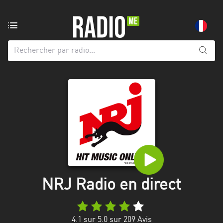
Radio
de:
Toutes
les
régions
Abidjan
Andalousie
Attica
Auvergne-
Rhône-
NRJ Radio en direct
Alpes
Bâle-
4.1
sur 5.0 sur
209
Avis