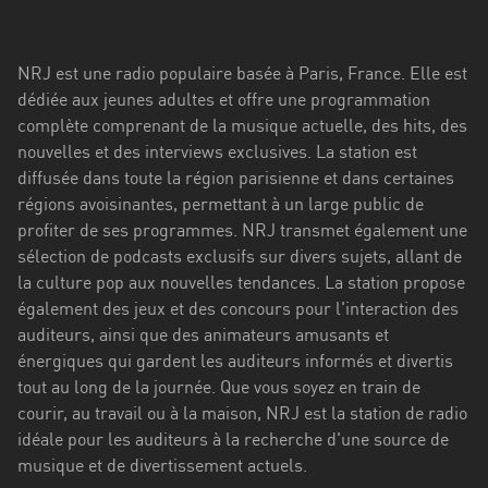
Stadt
Bogotá
NRJ est une radio populaire basée à Paris, France. Elle est
Bourgogne-
dédiée aux jeunes adultes et offre une programmation
Franche-
complète comprenant de la musique actuelle, des hits, des
Comté
nouvelles et des interviews exclusives. La station est
diffusée dans toute la région parisienne et dans certaines
Bretagne
régions avoisinantes, permettant à un large public de
profiter de ses programmes. NRJ transmet également une
Centre-
sélection de podcasts exclusifs sur divers sujets, allant de
Val
la culture pop aux nouvelles tendances. La station propose
de
également des jeux et des concours pour l'interaction des
Loire
auditeurs, ainsi que des animateurs amusants et
Corse
énergiques qui gardent les auditeurs informés et divertis
tout au long de la journée. Que vous soyez en train de
Falcon
courir, au travail ou à la maison, NRJ est la station de radio
idéale pour les auditeurs à la recherche d'une source de
Floride
musique et de divertissement actuels.