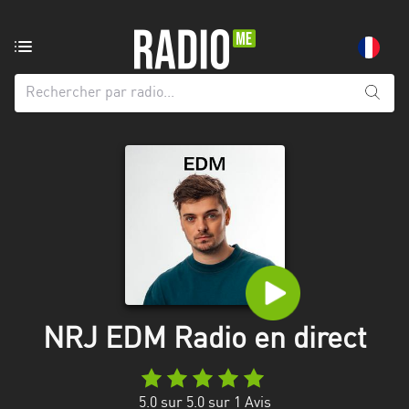
Radio
de:
Toutes
les
régions
Abidjan
Andalousie
Attica
Auvergne-
Rhône-
NRJ EDM Radio en direct
Alpes
Bâle-
5.0
sur 5.0 sur
1
Avis