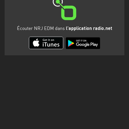
Martinique
Mayotte
Nord-
Écouter NRJ EDM dans
l'application radio.net
Est
HT
Normandie
Nouvelle-
Aquitaine
Occitanie
Pays
de
la
Loire
Provence-