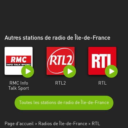
Alpes-
Côte
d’Azur
Rhénanie
Autres stations de radio de Île-de-France
du
Nord-
Westphalie
Saint-
Martin
RMC Info
RTL2
RTL
Talk Sport
Toutes les stations de radio de Île-de-France
Page d'accueil
>
Radios de Île-de-France
> RTL