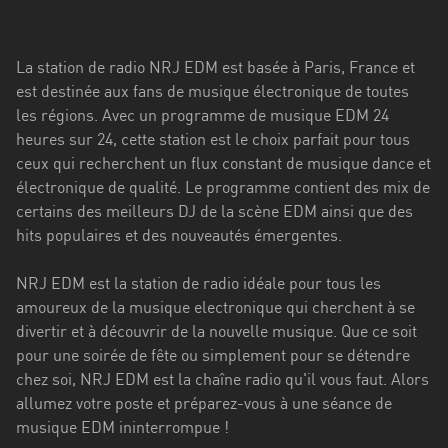
Stadt
Bogotá
La station de radio NRJ EDM est basée à Paris, France et
Bourgogne-
est destinée aux fans de musique électronique de toutes
Franche-
les régions. Avec un programme de musique EDM 24
Comté
heures sur 24, cette station est le choix parfait pour tous
ceux qui recherchent un flux constant de musique dance et
Bretagne
électronique de qualité. Le programme contient des mix de
certains des meilleurs DJ de la scène EDM ainsi que des
Centre-
hits populaires et des nouveautés émergentes.
Val
de
NRJ EDM est la station de radio idéale pour tous les
Loire
amoureux de la musique electronique qui cherchent à se
Corse
divertir et à découvrir de la nouvelle musique. Que ce soit
pour une soirée de fête ou simplement pour se détendre
Falcon
chez soi, NRJ EDM est la chaîne radio qu'il vous faut. Alors
allumez votre poste et préparez-vous à une séance de
Floride
musique EDM ininterrompue !