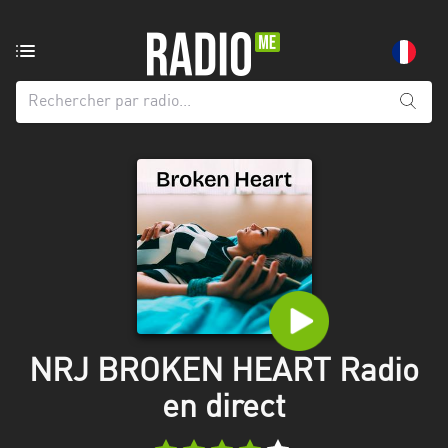
Radio
de:
Toutes
les
régions
Abidjan
Andalousie
Attica
Auvergne-
Rhône-
NRJ BROKEN HEART Radio
Alpes
en direct
Bâle-