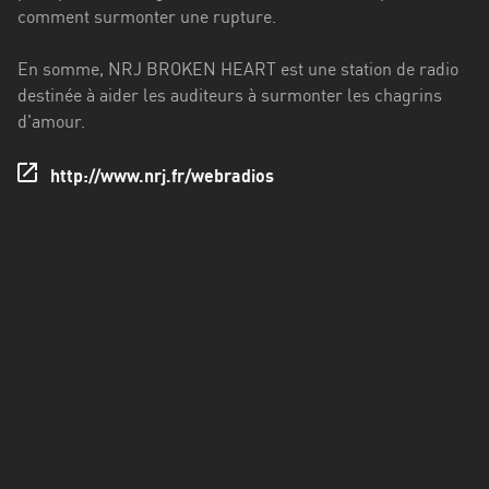
Francisco
comment surmonter une rupture.
Morazán
En somme, NRJ BROKEN HEART est une station de radio
Grand
destinée à aider les auditeurs à surmonter les chagrins
Est
d'amour.
Guadeloupe
http://www.nrj.fr/webradios
Guyane
Hauts-
de-
France
Île-
de-
France
La
Réunion