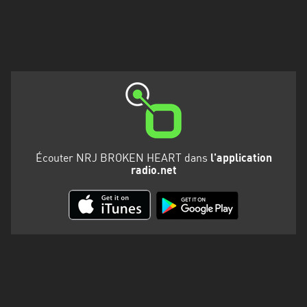
Martinique
Mayotte
Nord-
Est
HT
Normandie
Nouvelle-
Écouter NRJ BROKEN HEART dans
l'application
Aquitaine
radio.net
Occitanie
Pays
de
la
Loire
Provence-