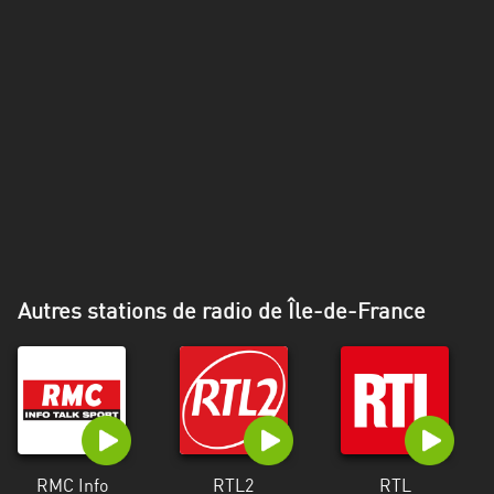
Alpes-
Côte
d’Azur
Rhénanie
du
Nord-
Westphalie
Saint-
Martin
Autres stations de radio de Île-de-France
RMC Info
RTL2
RTL