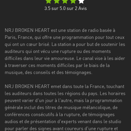
Stadt
3.5
sur 5.0 sur
2
Avis
Bogotá
Bourgogne-
NRJ BROKEN HEART est une station de radio basée à
Franche-
Paris, France, qui offre une programmation pour tout ceux
Comté
qui ont un cœur brisé. La station a pour but de soutenir les
Bretagne
auditeurs qui ont vécu une rupture ou des moments
difficiles dans leur vie amoureuse. Le canal vise à les aider
Centre-
à traverser ces moments difficiles par le biais de la
Val
musique, des conseils et des témoignages.
de
Loire
NRJ BROKEN HEART emet dans toute la France, touchant
les auditeurs dans toutes les régions du pays. Les horaires
Corse
peuvent varier d'un jour à l'autre, mais la programmation
générale inclut des titres de musique mélancolique, de
Falcon
conférences consécutifs à la rupture, de témoignages
Floride
audios et de présentation d'experts venant dans le studio
pour parler des signes avant coureurs d'une rupture et