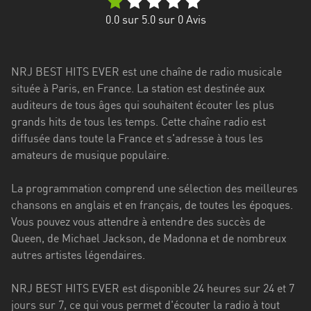
Stadt
0.0
sur 5.0 sur
0
Avis
Bogotá
Bourgogne-
NRJ BEST HITS EVER est une chaîne de radio musicale
Franche-
située à Paris, en France. La station est destinée aux
Comté
auditeurs de tous âges qui souhaitent écouter les plus
Bretagne
grands hits de tous les temps. Cette chaîne radio est
diffusée dans toute la France et s'adresse à tous les
Centre-
amateurs de musique populaire.
Val
de
La programmation comprend une sélection des meilleures
Loire
chansons en anglais et en français, de toutes les époques.
Vous pouvez vous attendre à entendre des succès de
Corse
Queen, de Michael Jackson, de Madonna et de nombreux
autres artistes légendaires.
Falcon
Floride
NRJ BEST HITS EVER est disponible 24 heures sur 24 et 7
jours sur 7, ce qui vous permet d'écouter la radio à tout