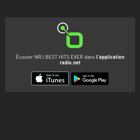
Martinique
Mayotte
Nord-
Est
HT
Normandie
Écouter NRJ BEST HITS EVER dans
l'application
radio.net
Nouvelle-
Aquitaine
Occitanie
Pays
de
la
Loire
Provence-