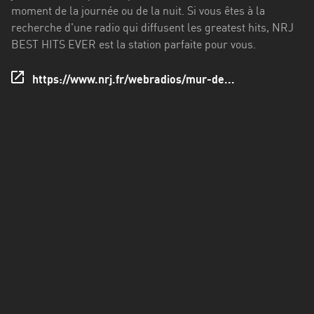
Francisco
moment de la journée ou de la nuit. Si vous êtes à la
Morazán
recherche d'une radio qui diffusent les greatest hits, NRJ
BEST HITS EVER est la station parfaite pour vous.
Grand
Est
https://www.nrj.fr/webradios/mur-de...
Guadeloupe
Guyane
Hauts-
de-
France
Île-
de-
France
La
Réunion