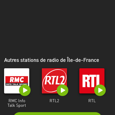
Alpes-
Côte
d’Azur
Rhénanie
du
Nord-
Westphalie
Saint-
Autres stations de radio de Île-de-France
Martin
RMC Info
RTL2
RTL
Talk Sport