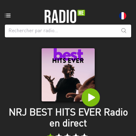
Radio
de:
Toutes
les
régions
Abidjan
Andalousie
Attica
Auvergne-
Rhône-
NRJ BEST HITS EVER Radio
Alpes
en direct
Bâle-