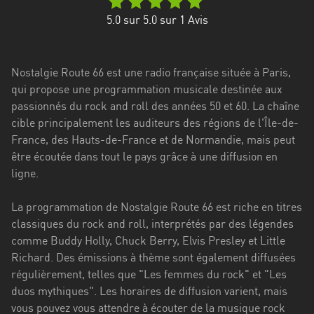
Stadt
5.0
sur 5.0 sur
1
Avis
Bogotá
Bourgogne-
Nostalgie Route 66 est une radio française située à Paris,
Franche-
qui propose une programmation musicale destinée aux
Comté
passionnés du rock and roll des années 50 et 60. La chaîne
Bretagne
cible principalement les auditeurs des régions de l'Île-de-
France, des Hauts-de-France et de Normandie, mais peut
Centre-
être écoutée dans tout le pays grâce à une diffusion en
Val
ligne.
de
Loire
La programmation de Nostalgie Route 66 est riche en titres
classiques du rock and roll, interprétés par des légendes
Corse
comme Buddy Holly, Chuck Berry, Elvis Presley et Little
Richard. Des émissions à thème sont également diffusées
Falcon
régulièrement, telles que "Les femmes du rock" et "Les
Floride
duos mythiques". Les horaires de diffusion varient, mais
vous pouvez vous attendre à écouter de la musique rock