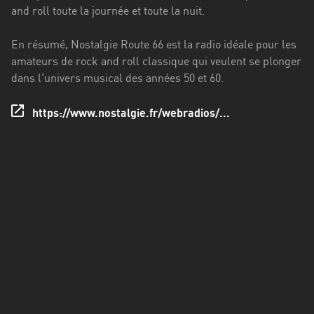
Francisco
and roll toute la journée et toute la nuit.
Morazán
En résumé, Nostalgie Route 66 est la radio idéale pour les
Grand
amateurs de rock and roll classique qui veulent se plonger
Est
dans l'univers musical des années 50 et 60.
Guadeloupe
https://www.nostalgie.fr/webradios/...
Guyane
Hauts-
de-
France
Île-
de-
France
La
Réunion