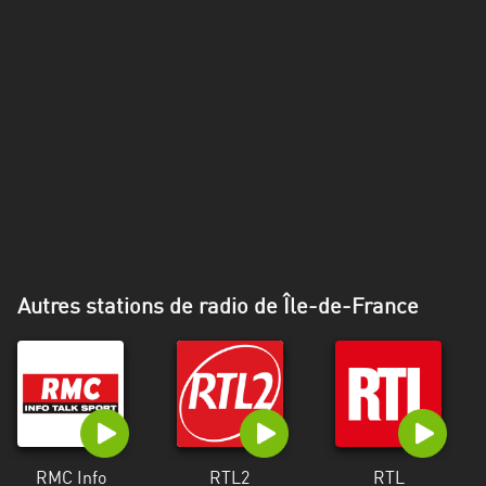
Alpes-
Côte
d’Azur
Rhénanie
du
Nord-
Westphalie
Saint-
Martin
Autres stations de radio de Île-de-France
RMC Info
RTL2
RTL