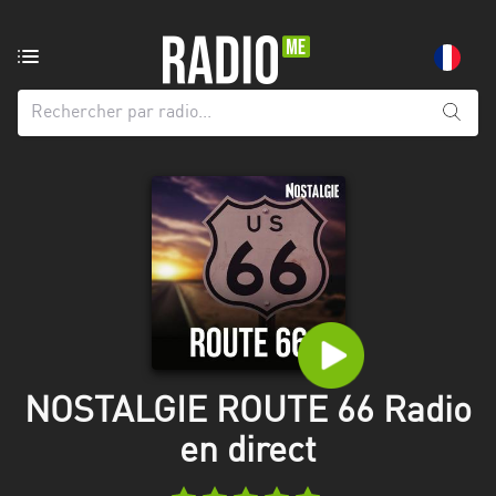
Radio
de:
Toutes
les
régions
Abidjan
Andalousie
Attica
Auvergne-
Rhône-
NOSTALGIE ROUTE 66 Radio
Alpes
en direct
Bâle-