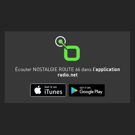
Martinique
Mayotte
Nord-
Est
HT
Normandie
Nouvelle-
Écouter NOSTALGIE ROUTE 66 dans
l'application
Aquitaine
radio.net
Occitanie
Pays
de
la
Loire
Provence-