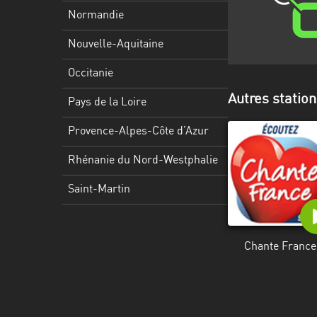
Martinique
Normandie
Mayotte
Nouvelle-Aquitaine
Nord-
Occitanie
Est
Autres statio
HT
Pays de la Loire
Normandie
Provence-Alpes-Côte d’Azur
Nouvelle-
Rhénanie du Nord-Westphalie
Aquitaine
Saint-Martin
Occitanie
Pays
Chante France
de
la
Loire
Provence-