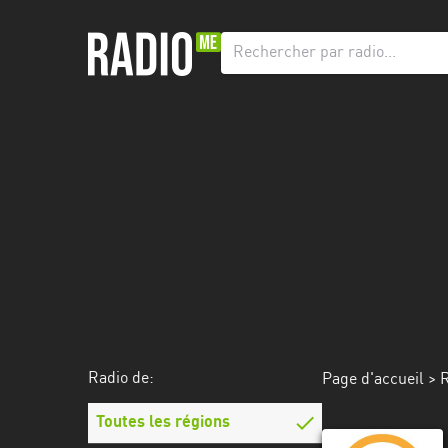
Radio
de:
Toutes
les
régions
Abidjan
Andalousie
Attica
Auvergne-
Rhône-
Radio de:
Page d'accueil
>
R
Alpes
Toutes les régions
Bâle-