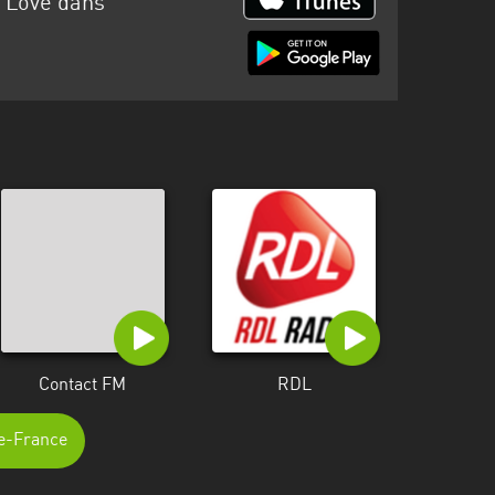
 Love dans
Contact FM
RDL
de-France