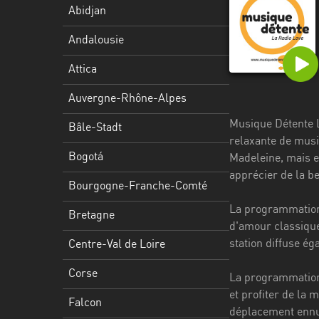
Stadt
Abidjan
Bogotá
Andalousie
Bourgogne-
Attica
Franche-
Comté
Auvergne-Rhône-Alpes
Musique Détente L
Bretagne
Bâle-Stadt
relaxante de musiq
Centre-
Bogotá
Madeleine, mais e
Val
apprécier de la b
Bourgogne-Franche-Comté
de
Loire
La programmation 
Bretagne
d'amour classique
Corse
station diffuse ég
Centre-Val de Loire
Falcon
Corse
La programmation d
Floride
et profiter de la 
Falcon
déplacement ennu