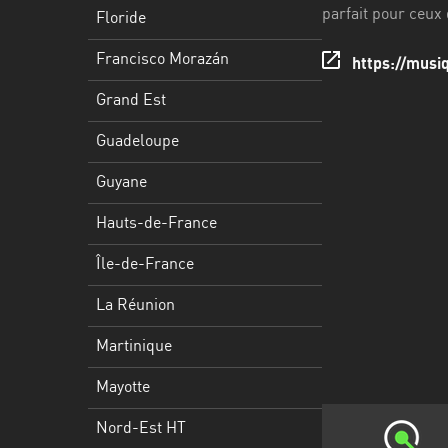
Francisco
parfait pour ceux 
Floride
Morazán
Francisco Morazán
https://musi
Grand
Est
Grand Est
Guadeloupe
Guadeloupe
Guyane
Guyane
Hauts-
Hauts-de-France
de-
France
Île-de-France
Île-
La Réunion
de-
Martinique
France
Mayotte
La
Réunion
Nord-Est HT