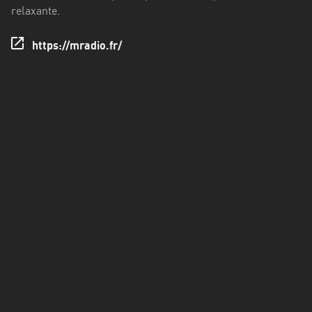
Francisco
relaxante.
Morazán
https://mradio.fr/
Grand
Est
Guadeloupe
Guyane
Hauts-
de-
France
Île-
de-
France
La
Réunion