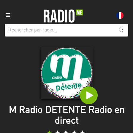
Radio
de:
Toutes
les
régions
Abidjan
Andalousie
Attica
Auvergne-
Rhône-
M Radio DETENTE Radio en
Alpes
direct
Bâle-