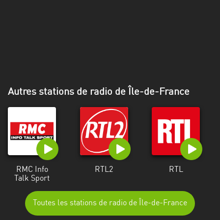
Alpes-
Côte
d’Azur
Rhénanie
du
Nord-
Westphalie
Autres stations de radio de Île-de-France
Saint-
Martin
RMC Info
RTL2
RTL
Talk Sport
Toutes les stations de radio de Île-de-France