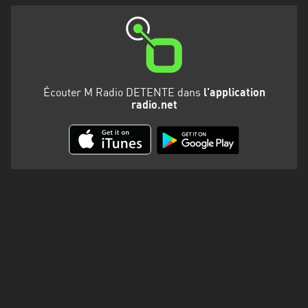
Martinique
Mayotte
Nord-
Est
Écouter M Radio DETENTE dans
l'application
HT
radio.net
Normandie
Nouvelle-
Aquitaine
Occitanie
Pays
de
la
Loire
Provence-