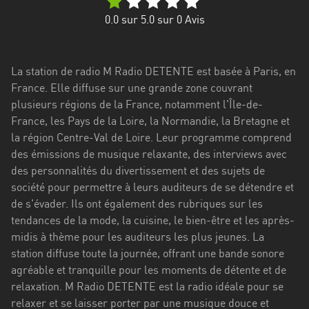
Stadt
0.0
sur 5.0 sur
0
Avis
Bogotá
Bourgogne-
La station de radio M Radio DETENTE est basée à Paris, en
Franche-
France. Elle diffuse sur une grande zone couvrant
Comté
plusieurs régions de la France, notamment l'Île-de-
Bretagne
France, les Pays de la Loire, la Normandie, la Bretagne et
la région Centre-Val de Loire. Leur programme comprend
Centre-
des émissions de musique relaxante, des interviews avec
Val
des personnalités du divertissement et des sujets de
de
société pour permettre à leurs auditeurs de se détendre et
Loire
de s'évader. Ils ont également des rubriques sur les
tendances de la mode, la cuisine, le bien-être et les après-
Corse
midis à thème pour les auditeurs les plus jeunes. La
station diffuse toute la journée, offrant une bande sonore
Falcon
agréable et tranquille pour les moments de détente et de
Floride
relaxation. M Radio DETENTE est la radio idéale pour se
relaxer et se laisser porter par une musique douce et