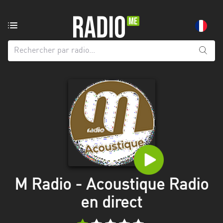
Radio
de:
Toutes
les
régions
Abidjan
Andalousie
Attica
Auvergne-
Rhône-
M Radio - Acoustique Radio
Alpes
en direct
Bâle-