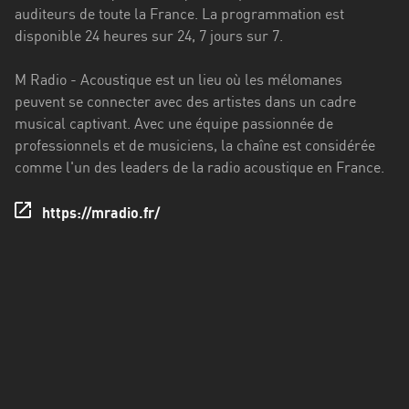
Francisco
auditeurs de toute la France. La programmation est
Morazán
disponible 24 heures sur 24, 7 jours sur 7.
Grand
M Radio - Acoustique est un lieu où les mélomanes
Est
peuvent se connecter avec des artistes dans un cadre
Guadeloupe
musical captivant. Avec une équipe passionnée de
professionnels et de musiciens, la chaîne est considérée
Guyane
comme l'un des leaders de la radio acoustique en France.
Hauts-
https://mradio.fr/
de-
France
Île-
de-
France
La
Réunion