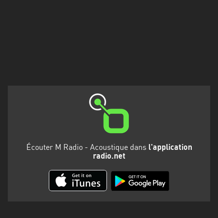
Martinique
Mayotte
Nord-
Est
HT
Normandie
Nouvelle-
Aquitaine
Occitanie
Écouter M Radio - Acoustique dans
l'application
radio.net
Pays
de
la
Loire
Provence-