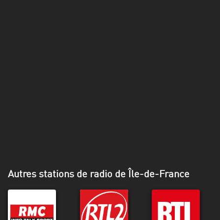
Alpes-
Côte
d’Azur
Rhénanie
du
Nord-
Westphalie
Saint-
Martin
Autres stations de radio de Île-de-France