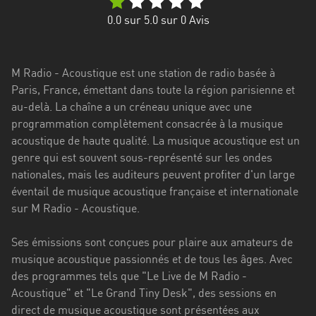
Stadt
0.0
sur 5.0 sur
0
Avis
Bogotá
Bourgogne-
M Radio - Acoustique est une station de radio basée à
Franche-
Paris, France, émettant dans toute la région parisienne et
Comté
au-delà. La chaîne a un créneau unique avec une
Bretagne
programmation complètement consacrée à la musique
acoustique de haute qualité. La musique acoustique est un
Centre-
genre qui est souvent sous-représenté sur les ondes
Val
nationales, mais les auditeurs peuvent profiter d'un large
de
éventail de musique acoustique française et internationale
Loire
sur M Radio - Acoustique.
Corse
Ses émissions sont conçues pour plaire aux amateurs de
musique acoustique passionnés et de tous les âges. Avec
Falcon
des programmes tels que "Le Live de M Radio -
Floride
Acoustique" et "Le Grand Tiny Desk", des sessions en
direct de musique acoustique sont présentées aux