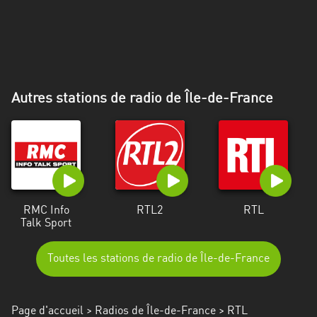
Alpes-
Côte
d’Azur
Rhénanie
du
Autres stations de radio de Île-de-France
Nord-
Westphalie
Saint-
Martin
RMC Info
RTL2
RTL
Talk Sport
Toutes les stations de radio de Île-de-France
Page d'accueil
>
Radios de Île-de-France
> RTL