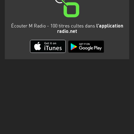
Martinique
Mayotte
Écouter M Radio - 100 titres cultes dans
l'application
Nord-
radio.net
Est
HT
Normandie
Nouvelle-
Aquitaine
Occitanie
Pays
de
la
Loire
Provence-