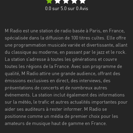
Stadt
0.0
sur 5.0 sur
0
Avis
Bogotá
Bourgogne-
M Radio est une station de radio basée à Paris, en France,
Franche-
spécialisée dans la diffusion de 100 titres cultes. Elle offre
Comté
une programmation musicale variée et divertissante, allant
Bretagne
du classique au moderne, en passant par le jazz et le rock.
La station s’adresse à toutes les générations et couvre
Centre-
toutes les régions de la France. Avec son programme de
Val
qualité, M Radio attire une grande audience, offrant des
de
émissions exclusives en direct, des interviews, des
Loire
présentations de concerts et de nombreux autres
événements. La station inclut également des informations
Corse
sur la météo, le trafic et autres actualités importantes pour
aider ses auditeurs à rester informer. M Radio se
Falcon
positionne comme un média de premier choix pour les
Floride
amateurs de musique haut de gamme en France.