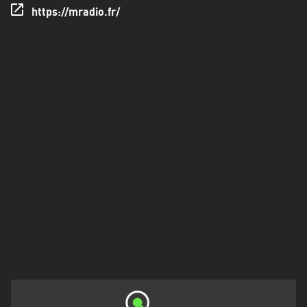
Francisco
https://mradio.fr/
Morazán
Grand
Est
Guadeloupe
Guyane
Hauts-
de-
France
Île-
de-
France
La
Réunion