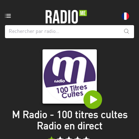
Radio
de:
Toutes
les
régions
Abidjan
Andalousie
Attica
Auvergne-
Rhône-
M Radio - 100 titres cultes
Alpes
Radio en direct
Bâle-