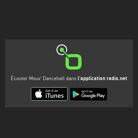
Martinique
Mayotte
Nord-
Est
HT
Normandie
Nouvelle-
Aquitaine
Écouter Mouv' Dancehall dans
l'application radio.net
Occitanie
Pays
de
la
Loire
Provence-