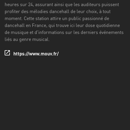
Francisco
heures sur 24, assurant ainsi que les auditeurs puissent
Morazán
profiter des mélodies dancehall de leur choix, à tout
moment. Cette station attire un public passionné de
Grand
dancehall en France, qui trouve ici leur dose quotidienne
Est
de musique et d'informations sur les derniers événements
Guadeloupe
liés au genre musical.
Guyane
https://www.mouv.fr/
Hauts-
de-
France
Île-
de-
France
La
Réunion