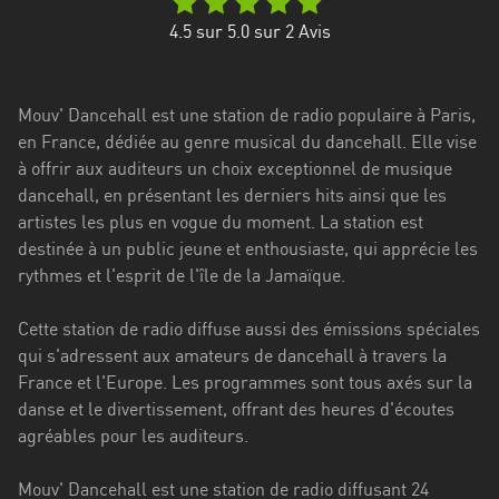
Stadt
4.5
sur 5.0 sur
2
Avis
Bogotá
Bourgogne-
Mouv' Dancehall est une station de radio populaire à Paris,
Franche-
en France, dédiée au genre musical du dancehall. Elle vise
Comté
à offrir aux auditeurs un choix exceptionnel de musique
Bretagne
dancehall, en présentant les derniers hits ainsi que les
artistes les plus en vogue du moment. La station est
Centre-
destinée à un public jeune et enthousiaste, qui apprécie les
Val
rythmes et l'esprit de l'île de la Jamaïque.
de
Loire
Cette station de radio diffuse aussi des émissions spéciales
qui s'adressent aux amateurs de dancehall à travers la
Corse
France et l'Europe. Les programmes sont tous axés sur la
danse et le divertissement, offrant des heures d'écoutes
Falcon
agréables pour les auditeurs.
Floride
Mouv' Dancehall est une station de radio diffusant 24