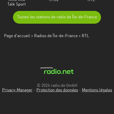
RMC Info
RTL2
RTL
Talk Sport
Toutes les stations de radio de Île-de-France
Page d'accueil
>
Radios de Île-de-France
> RTL
© 2026 radio.de GmbH
Privacy-Manager
-
Protection des données
-
Mentions légales