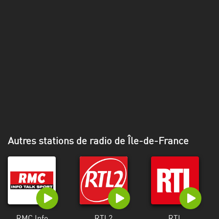
Alpes-
Côte
d’Azur
Rhénanie
du
Nord-
Westphalie
Saint-
Martin
Autres stations de radio de Île-de-France