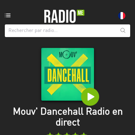
Radio
de:
Toutes
les
régions
Abidjan
Andalousie
Attica
Auvergne-
Rhône-
Mouv' Dancehall Radio en
Alpes
direct
Bâle-