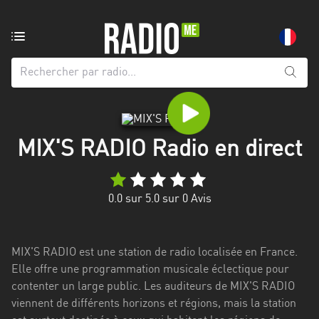
Radio
de:
Toutes
les
régions
MIX'S RADIO Radio en direct
Abidjan
Andalousie
0.0
sur 5.0 sur
0
Avis
Attica
Auvergne-
MIX'S RADIO est une station de radio localisée en France.
Rhône-
Elle offre une programmation musicale éclectique pour
Alpes
contenter un large public. Les auditeurs de MIX'S RADIO
viennent de différents horizons et régions, mais la station
Bâle-