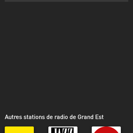
Martinique
Mayotte
Nord-
Est
HT
Normandie
Nouvelle-
Aquitaine
Occitanie
Pays
de
la
Autres stations de radio de Grand Est
Loire
Provence-