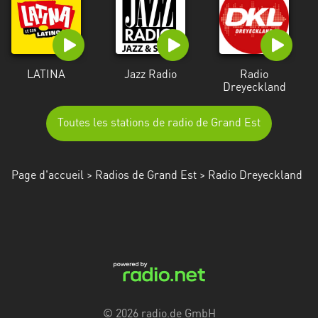
Alpes-
Côte
d’Azur
LATINA
Jazz Radio
Radio
Rhénanie
Dreyeckland
du
Nord-
Toutes les stations de radio de Grand Est
Westphalie
Saint-
Martin
Page d'accueil
>
Radios de Grand Est
> Radio Dreyeckland
© 2026 radio.de GmbH