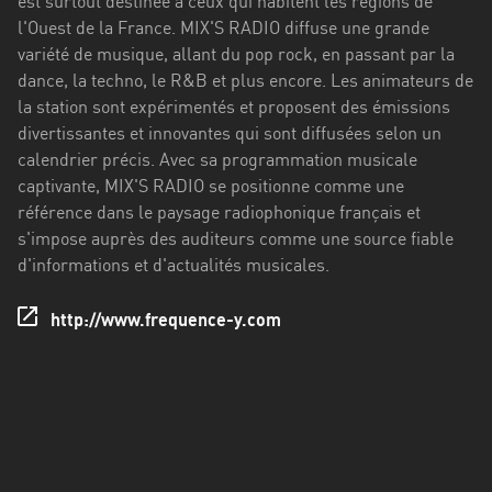
est surtout destinée à ceux qui habitent les régions de
Stadt
l'Ouest de la France. MIX'S RADIO diffuse une grande
Bogotá
variété de musique, allant du pop rock, en passant par la
dance, la techno, le R&B et plus encore. Les animateurs de
Bourgogne-
la station sont expérimentés et proposent des émissions
Franche-
divertissantes et innovantes qui sont diffusées selon un
Comté
calendrier précis. Avec sa programmation musicale
captivante, MIX'S RADIO se positionne comme une
Bretagne
référence dans le paysage radiophonique français et
Centre-
s'impose auprès des auditeurs comme une source fiable
Val
d'informations et d'actualités musicales.
de
Loire
http://www.frequence-y.com
Corse
Falcon
Floride