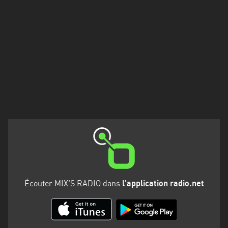
Francisco
Morazán
Grand
Est
Guadeloupe
Guyane
Hauts-
de-
France
Île-
de-
France
Écouter MIX'S RADIO dans
l'application radio.net
La
Réunion