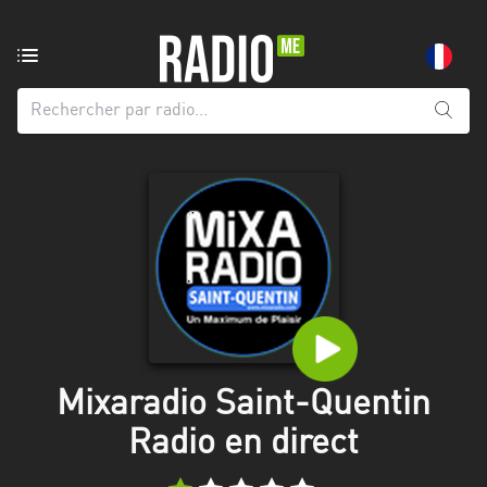
Radio
de:
Toutes
les
régions
Abidjan
Andalousie
Attica
Auvergne-
Rhône-
Mixaradio Saint-Quentin
Alpes
Radio en direct
Bâle-