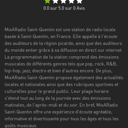
Stadt
0.0
sur 5.0 sur
0
Avis
Bogotá
Bourgogne-
MixARadio Saint-Quentin est une station de radio locale
Franche-
basée à Saint-Quentin, en France. Elle appelle à l'écoute
Comté
des auditeurs de la région picarde, ainsi que des auditeurs
Bretagne
du monde entier grâce à sa diffusion en direct sur internet.
La programmation de la station comprend des émissions
Centre-
musicales de différents genres tels que pop, rock, R&B,
Val
hip-hop, jazz, électro et bien d'autres encore. De plus,
de
MixARadio Saint-Quentin propose également des actualités
Loire
locales et nationales ainsi que des rubriques sportives et
culturelles pour le grand public. Leur plage horaire
Corse
s'étend tout au long de la journée avec des émissions
matinales, de l'après-midi et du soir. En bref, MixARadio
Falcon
Saint-Quentin offre une expérience d'écoute agréable,
Floride
informative et divertissante pour tous les âges et tous les
goûts musicaux.