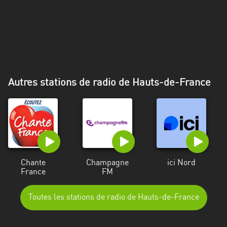
Alpes-
Côte
d’Azur
Rhénanie
du
Nord-
Autres stations de radio de Hauts-de-France
Westphalie
Saint-
Martin
Chante
Champagne
ici Nord
France
FM
Toutes les stations de radio de Hauts-de-France