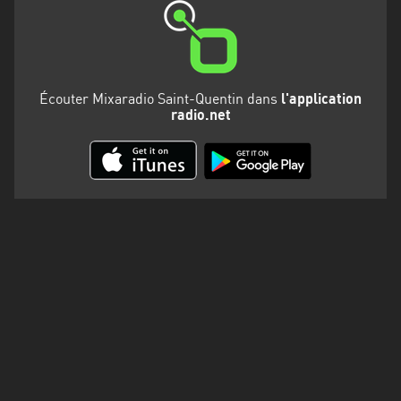
Martinique
Mayotte
Nord-
Écouter Mixaradio Saint-Quentin dans
l'application
Est
radio.net
HT
Normandie
Nouvelle-
Aquitaine
Occitanie
Pays
de
la
Loire
Provence-