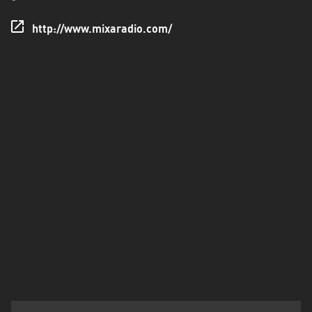
Francisco
Morazán
http://www.mixaradio.com/
Grand
Est
Guadeloupe
Guyane
Hauts-
de-
France
Île-
de-
France
La
Réunion