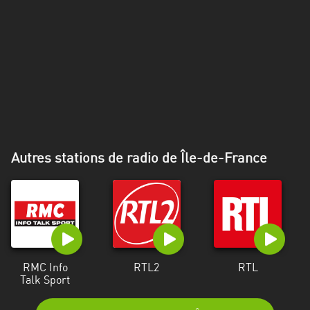
Alpes-
Côte
d’Azur
Rhénanie
du
Nord-
Westphalie
Saint-
Autres stations de radio de Île-de-France
Martin
RMC Info
RTL2
RTL
Talk Sport