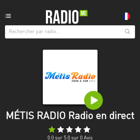
Radio
de:
Toutes
les
régions
Abidjan
Andalousie
Attica
Auvergne-
Rhône-
MÉTIS RADIO Radio en direct
Alpes
Bâle-
0.0
sur 5.0 sur
0
Avis