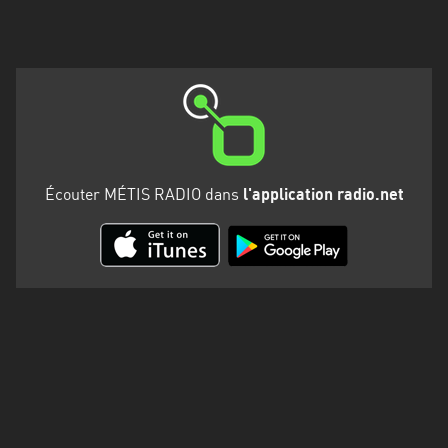
Martinique
Mayotte
Nord-
Est
HT
Normandie
Écouter MÉTIS RADIO dans
l'application radio.net
Nouvelle-
Aquitaine
Occitanie
Pays
de
la
Loire
Provence-