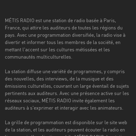
Stadt
Bogotá
MÉTIS RADIO est une station de radio basée à Paris,
Bourgogne-
France, qui attire les auditeurs de toutes les régions du
Franche-
pays. Avec une programmation diversifiée, la radio vise à
Comté
divertir et informer tous les membres de la société, en
mettant l'accent sur les cultures métissées et les
Bretagne
communautés multiculturelles.
Centre-
La station diffuse une variété de programmes, y compris
Val
des nouvelles, des interviews, de la musique et des
de
émissions culturelles, couvrant un large éventail de sujets
Loire
pertinents aux auditeurs. Avec une présence active sur les
Corse
réseaux sociaux, MÉTIS RADIO invite également les
auditeurs à s'exprimer et interagir avec les animateurs.
Falcon
La grille de programmation est disponible sur le site web
Floride
de la station, et les auditeurs peuvent écouter la radio en