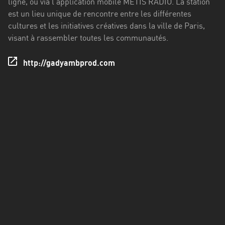
ligne, ou via l'application mobile MÉTIS RADIO. La station
Francisco
est un lieu unique de rencontre entre les différentes
Morazán
cultures et les initiatives créatives dans la ville de Paris,
Grand
visant à rassembler toutes les communautés.
Est
http://gadyambprod.com
Guadeloupe
Guyane
Hauts-
de-
France
Île-
de-
France
La
Réunion