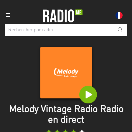
Radio
de:
Toutes
les
régions
Abidjan
Andalousie
Attica
Auvergne-
Rhône-
Melody Vintage Radio Radio
Alpes
en direct
Bâle-