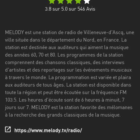
Stadt
3.8
sur 5.0 sur
546
Avis
Bogotá
Bourgogne-
MELODY est une station de radio de Villeneuve-d'Ascq, une
Franche-
ville située dans le département du Nord, en France. La
Comté
station est destinée aux auditeurs qui aiment la musique
Bretagne
des années 60, 70 et 80. Les programmes de la station
comprennent des chansons classiques, des interviews
Centre-
d'artistes et des reportages sur les événements musicaux
Val
à travers le monde. La programmation est variée et plaira
de
aux auditeurs de tous âges. La station est disponible dans
Loire
toute la région et peut être écoutée sur la fréquence FM
103.5. Les heures d'écoute sont de 6 heures à minuit, 7
Corse
jours sur 7. MELODY est la station favorite des mélomanes
à la recherche des grands classiques de la musique.
Falcon
Floride
https://www.melody.tv/radio/