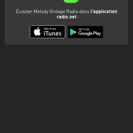
Martinique
Écouter Melody Vintage Radio dans
l'application
Mayotte
radio.net
Nord-
Est
HT
Normandie
Nouvelle-
Aquitaine
Occitanie
Pays
de
la
Loire
Provence-