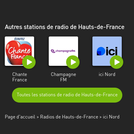
Alpes-
Côte
d’Azur
Autres stations de radio de Hauts-de-France
Rhénanie
du
Nord-
Westphalie
Saint-
Martin
Chante
Champagne
ici Nord
France
FM
Toutes les stations de radio de Hauts-de-France
Page d'accueil
>
Radios de Hauts-de-France
> ici Nord