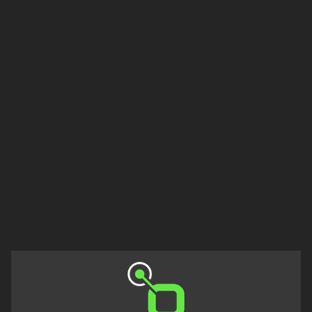
Francisco
Morazán
Grand
Est
Guadeloupe
Guyane
Hauts-
de-
France
Île-
de-
France
La
Réunion