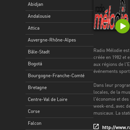
Stadt
Abidjan
Bogotá
Andalousie
Bourgogne-
Attica
Franche-
Comté
Auvergne-Rhône-Alpes
Radio Mélodie est
Bretagne
Bâle-Stadt
créée en 1982 et e
Centre-
Bogotá
aux régions de l'
Val
événements sporti
Bourgogne-Franche-Comté
de
Loire
Dans leur program
Bretagne
locales, de la mus
Corse
l'économie et des
Centre-Val de Loire
week-end, avec de
Falcon
Corse
musicaux. La stati
Floride
Falcon
http://www.