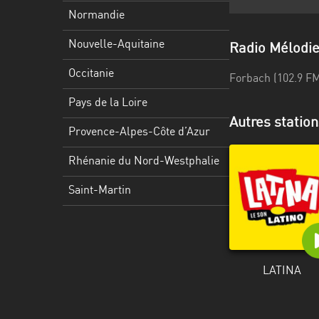
Martinique
Normandie
Mayotte
Nouvelle-Aquitaine
Radio Mélodi
Nord-
Occitanie
Forbach (102.9 F
Est
HT
Pays de la Loire
Autres station
Normandie
Provence-Alpes-Côte d’Azur
Nouvelle-
Rhénanie du Nord-Westphalie
Aquitaine
Saint-Martin
Occitanie
Pays
de
la
LATINA
Loire
Provence-