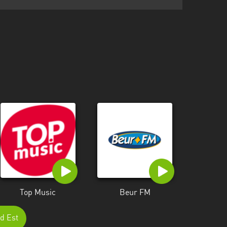
Top Music
Beur FM
nd Est