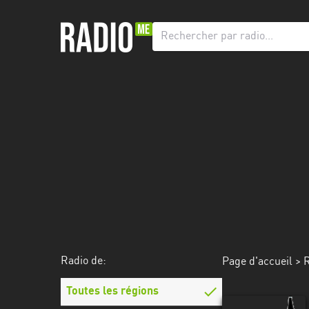
Radio
de:
Toutes
les
régions
Abidjan
Andalousie
Attica
Auvergne-
Rhône-
Radio de:
Page d'accueil
>
R
Alpes
Toutes les régions
Bâle-