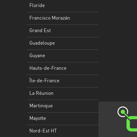
Francisco
Floride
Morazán
Francisco Morazán
Grand
Est
Grand Est
Guadeloupe
Guadeloupe
Guyane
Guyane
Hauts-
Hauts-de-France
de-
France
Île-de-France
Île-
La Réunion
de-
Martinique
France
Mayotte
La
Réunion
Nord-Est HT